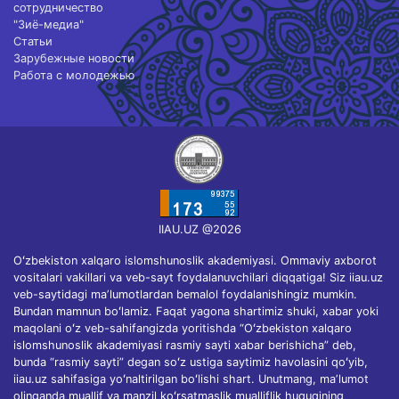
сотрудничество
"Зиё-медиа"
Статьи
Зарубежные новости
Работа с молодежью
IIAU.UZ @2026
Oʻzbekiston xalqaro islomshunoslik akademiyasi. Ommaviy axborot
vositalari vakillari va veb-sayt foydalanuvchilari diqqatiga! Siz iiau.uz
veb-saytidagi maʼlumotlardan bemalol foydalanishingiz mumkin.
Bundan mamnun boʻlamiz. Faqat yagona shartimiz shuki, xabar yoki
maqolani oʻz veb-sahifangizda yoritishda “Oʻzbekiston xalqaro
islomshunoslik akademiyasi rasmiy sayti xabar berishicha” deb,
bunda “rasmiy sayti” degan soʻz ustiga saytimiz havolasini qoʻyib,
iiau.uz sahifasiga yoʻnaltirilgan boʻlishi shart. Unutmang, maʼlumot
olinganda muallif va manzil koʻrsatmaslik mualliflik huquqining