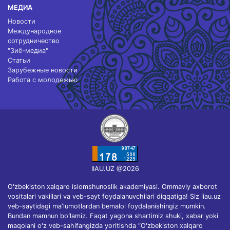
МЕДИА
Новости
Международное
сотрудничество
"Зиё-медиа"
Статьи
Зарубежные новости
Работа с молодежью
IIAU.UZ @2026
Oʻzbekiston xalqaro islomshunoslik akademiyasi. Ommaviy axborot
vositalari vakillari va veb-sayt foydalanuvchilari diqqatiga! Siz iiau.uz
veb-saytidagi maʼlumotlardan bemalol foydalanishingiz mumkin.
Bundan mamnun boʻlamiz. Faqat yagona shartimiz shuki, xabar yoki
maqolani oʻz veb-sahifangizda yoritishda “Oʻzbekiston xalqaro