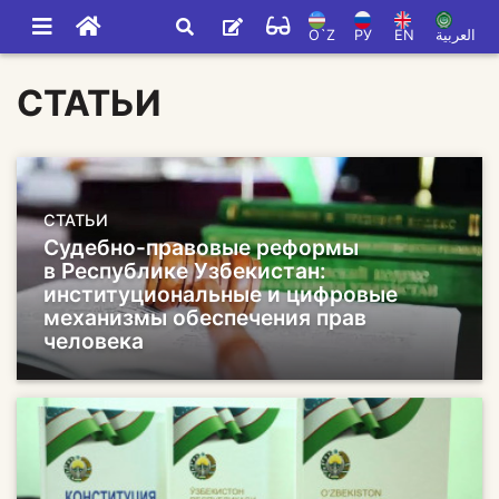
O`Z
РУ
EN
العربية
СТАТЬИ
СТАТЬИ
Cудебно-правовые реформы
в Республике Узбекистан:
институциональные и цифровые
механизмы обеспечения прав
человека