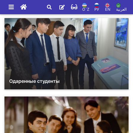
O`Z
РУ
EN
العربية
Одаренные студенты