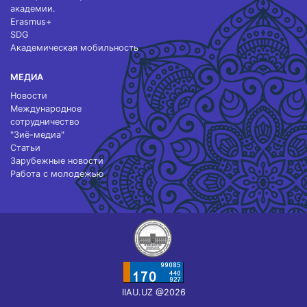
академии.
Erasmus+
SDG
Академическая мобильность
МЕДИА
Новости
Международное
сотрудничество
"Зиё-медиа"
Статьи
Зарубежные новости
Работа с молодежью
IIAU.UZ @2026