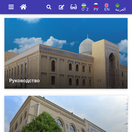
O`Z
РУ
EN
العربية
Руководство