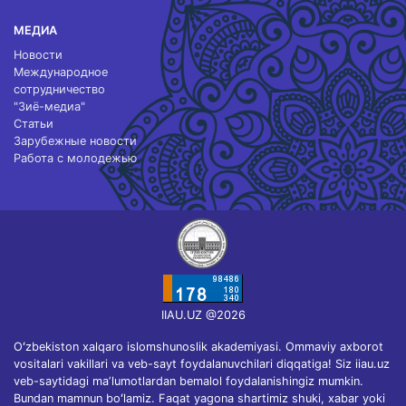
МЕДИА
Новости
Международное
сотрудничество
"Зиё-медиа"
Статьи
Зарубежные новости
Работа с молодежью
IIAU.UZ @2026
Oʻzbekiston xalqaro islomshunoslik akademiyasi. Ommaviy axborot
vositalari vakillari va veb-sayt foydalanuvchilari diqqatiga! Siz iiau.uz
veb-saytidagi maʼlumotlardan bemalol foydalanishingiz mumkin.
Bundan mamnun boʻlamiz. Faqat yagona shartimiz shuki, xabar yoki