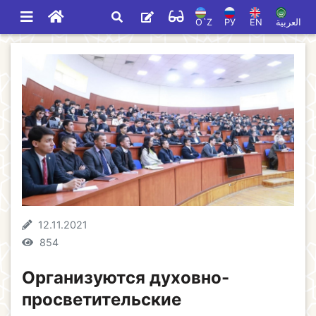
O`Z
РУ
EN
العربية
12.11.2021
854
Организуются духовно-
просветительские