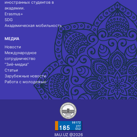
иностранных студентов в
академии.
Erasmus+
SDG
Академическая мобильность
МЕДИА
Новости
Международное
сотрудничество
"Зиё-медиа"
Статьи
Зарубежные новости
Работа с молодежью
IIAU.UZ @2026