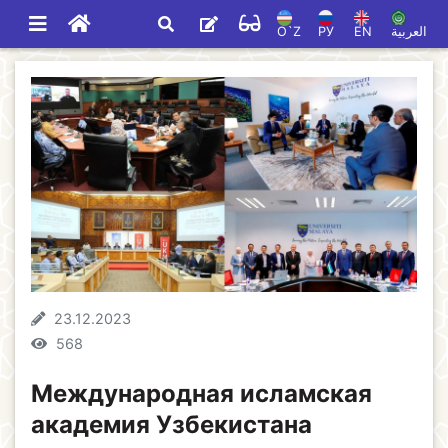
O`Z
РУ
EN
العربية
23.12.2023
568
Международная исламская
академия Узбекистана