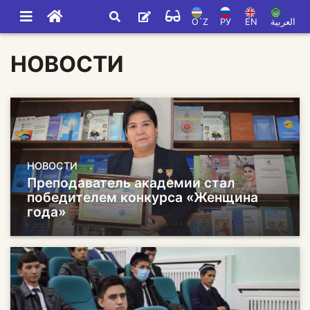
O`Z
РУ
EN
العربية
НОВОСТИ
НОВОСТИ
Преподаватель академии стал
победителем конкурса «Женщина
года»