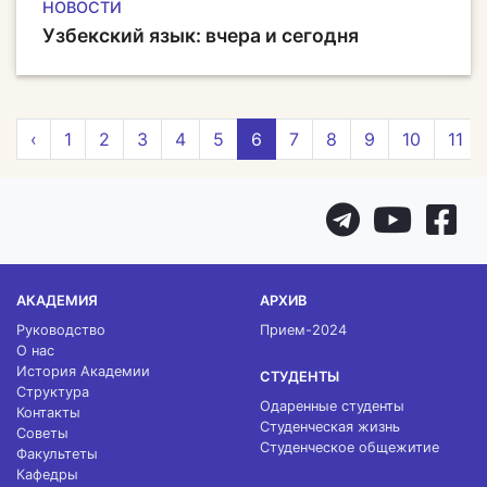
НОВОСТИ
Узбекский язык: вчера и сегодня
‹
1
2
3
4
5
6
7
8
9
10
11
АКАДЕМИЯ
АРХИВ
Руководство
Прием-2024
О нас
История Академии
СТУДЕНТЫ
Структура
Одаренные студенты
Контакты
Студенческая жизнь
Советы
Студенческое общежитие
Факультеты
Кафедры