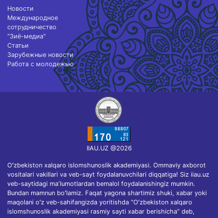
Новости
Международное
сотрудничество
"Зиё-медиа"
Статьи
Зарубежные новости
Работа с молодежью
IIAU.UZ @2026
Oʻzbekiston xalqaro islomshunoslik akademiyasi. Ommaviy axborot
vositalari vakillari va veb-sayt foydalanuvchilari diqqatiga! Siz iiau.uz
veb-saytidagi maʼlumotlardan bemalol foydalanishingiz mumkin.
Bundan mamnun boʻlamiz. Faqat yagona shartimiz shuki, xabar yoki
maqolani oʻz veb-sahifangizda yoritishda “Oʻzbekiston xalqaro
islomshunoslik akademiyasi rasmiy sayti xabar berishicha” deb,