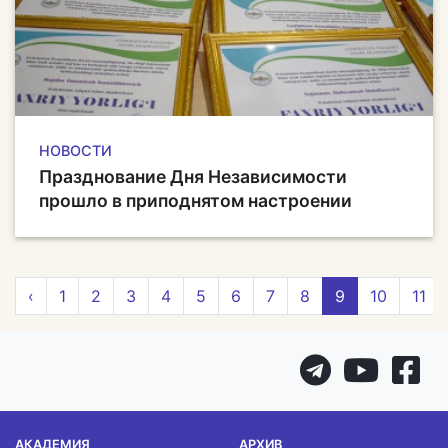
НОВОСТИ
Празднование Дня Независимости
прошло в приподнятом настроении
‹
1
2
3
4
5
6
7
8
9
10
11
АКАДЕМИЯ
АРХИВ