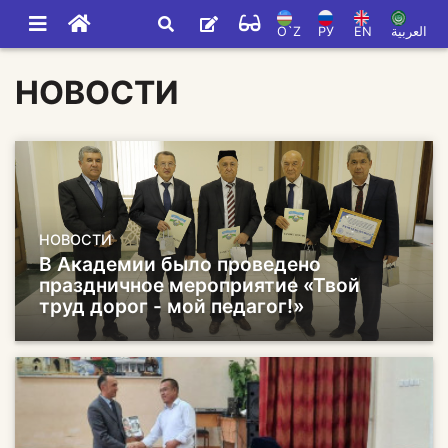
O`Z
РУ
EN
العربية
НОВОСТИ
НОВОСТИ
В Академии было проведено
праздничное мероприятие «Твой
труд дорог - мой педагог!»