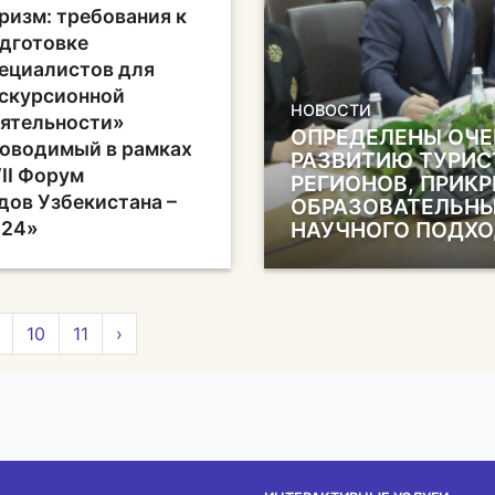
ризм: требования к
дготовке
ециалистов для
скурсионной
НОВОСТИ
ятельности»
ОПРЕДЕЛЕНЫ ОЧЕ
оводимый в рамках
РАЗВИТИЮ ТУРИС
II Форум
РЕГИОНОВ, ПРИК
дов Узбекистана –
ОБРАЗОВАТЕЛЬНЫ
024»
НАУЧНОГО ПОДХ
10
11
›