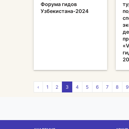
Форума гидов
ту
Узбекистана-2024
по
сп
эк
де
пр
«V
ги
2
‹
1
2
3
4
5
6
7
8
9