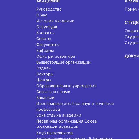
АКАДЕМИЯ
АРХИВ
Руководство
Прием
О нас
История Академии
СТУДЕ
Структура
Одарен
Контакты
Студен
Советы
Студен
Факультеты
Кафедры
ДОКУ
Офис регистратора
Вышестоящие организации
Отделы
Секторы
Центры
Образовательные учреждения
Связаться с нами
Вакансии
Иностранные доктора наук и почетные
профессора
Зона отдыха академии
Первичная организация Союза
молодёжи Академии
Клуб выпускников
Краеведческие сведения об Академии