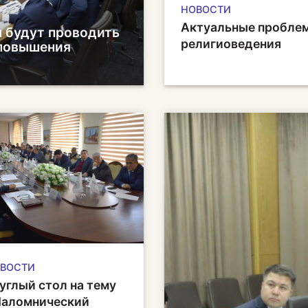
НОВОСТИ
Актуальные пробле
ы будут проводить
религиоведения
 повышения
ВОСТИ
углый стол на тему
аломнический