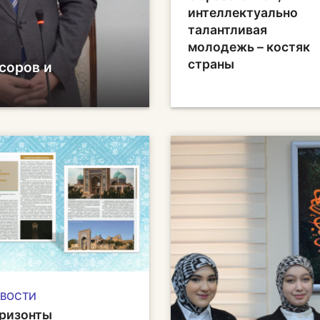
интеллектуально
талантливая
молодежь – костяк
страны
соров и
ВОСТИ
ризонты