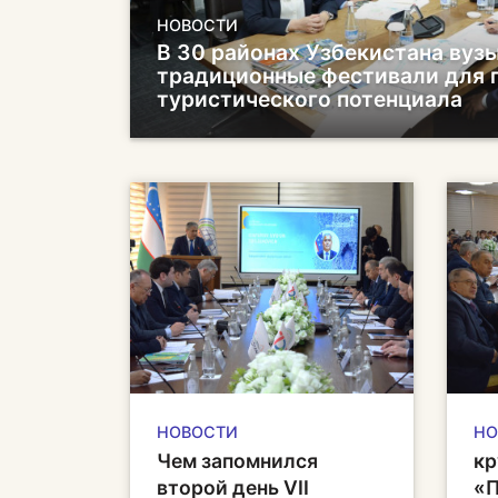
НОВОСТИ
В 30 районах Узбекистана вуз
традиционные фестивали для
туристического потенциала
НОВОСТИ
НО
Чем запомнился
кр
второй день VII
«П