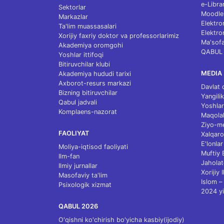
e-Libra
Sektorlar
Moodle
Markazlar
Elektro
Ta'lim muassasalari
Elektro
Xorijiy faxriy doktor va professorlarimiz
Ma'sofa
Akademiya oromgohi
QABUL
Yoshlar ittifoqi
Bitiruvchilar klubi
MEDIA
Akademiya hududi tarixi
Axborot-resurs markazi
Davlat 
Bizning bitiruvchilar
Yangilik
Qabul jadvali
Yoshlar
Komplaens-nazorat
Maqolal
Ziyo-m
FAOLIYAT
Xalqaro
E'lonlar
Moliya-iqtisod faoliyati
Muftiy
Ilm-fan
Jaholat
Ilmiy jurnallar
Xorijiy 
Masofaviy ta'lim
Islom – 
Psixologik xizmat
2024 yi
QABUL 2026
O'qishni ko'chirish bo'yicha kasbiy(ijodiy)