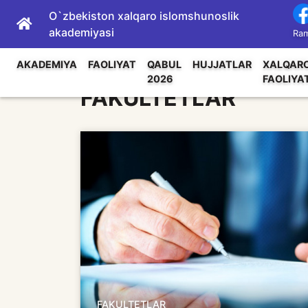
O`zbekiston xalqaro islomshunoslik
akademiyasi
Ram
AKADEMIYA
FAOLIYAT
QABUL
HUJJATLAR
XALQAR
2026
FAOLIYA
FAKULTETLAR
FAKULTETLAR