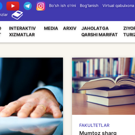
Bo'sh ish o'rini
Bog'lanish
Virtual qabulxona
zlar
O
INTERAKTIV
MEDIA
ARXIV
JAHOLATGA
ZIYO
T
XIZMATLAR
QARSHI MARIFAT
TURI
FAKULTETLAR
Mumtoz sharq