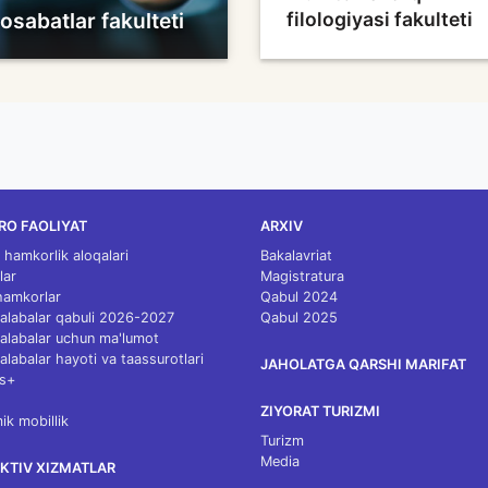
osabatlar fakulteti
filologiyasi fakulteti
RO FAOLIYAT
ARXIV
 hamkorlik aloqalari
Bakalavriat
lar
Magistratura
 hamkorlar
Qabul 2024
 talabalar qabuli 2026-2027
Qabul 2025
 talabalar uchun ma'lumot
talabalar hayoti va taassurotlari
JAHOLATGA QARSHI MARIFAT
s+
ZIYORAT TURIZMI
k mobillik
Turizm
Media
KTIV XIZMATLAR