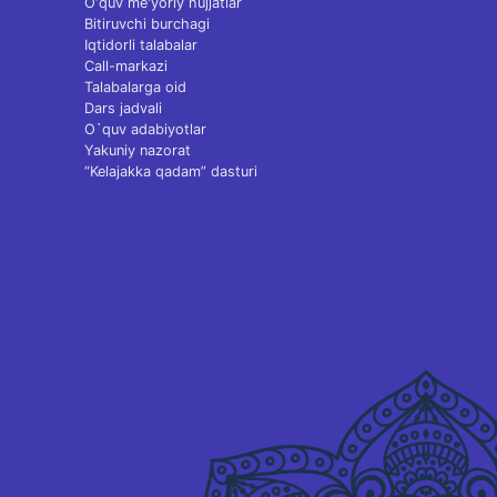
O‘quv me'yoriy hujjatlar
Bitiruvchi burchagi
Iqtidorli talabalar
Call-markazi
Talabalarga oid
Dars jadvali
O`quv adabiyotlar
Yakuniy nazorat
“Kelajakka qadam” dasturi