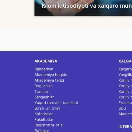
Islom iqtisodiyoti va xalqaro mun
AKADEMIYA
XALQA
Rahbariyat
Xalqaro
Akademiya haqida
Yangilik
Akademiya tarixi
Xorijiy
Bog'lanish
Xorijiy
Tuzilma
Xorijiy
Kengashlar
Xorijiy 
Yuqori turuvchi tashkilot
Erasmu
Bo‘sh ish o‘rini
SDG
Kafedralar
Akademi
Fakultetlar
Registrator ofisi
INTERA
Bo‘limlar