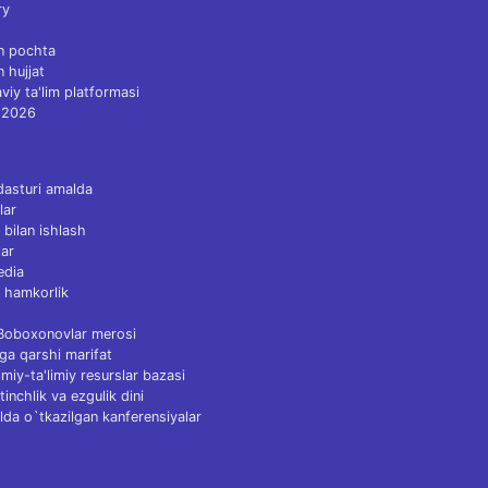
ry
n pochta
n hujjat
viy ta'lim platformasi
 2026
dasturi amalda
lar
 bilan ishlash
ar
edia
 hamkorlik
 Boboxonovlar merosi
ga qarshi marifat
Ilmiy-ta'limiy resurslar bazasi
tinchlik va ezgulik dini
lda o`tkazilgan kanferensiyalar