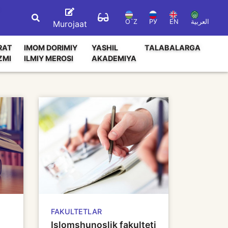
O`Z
РУ
EN
العربية
Murojaat
RAT
IMOM DORIMIY
YASHIL
TALABALARGA
ZMI
ILMIY MEROSI
AKADEMIYA
FAKULTETLAR
Islomshunoslik fakulteti