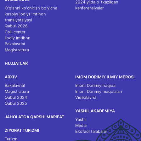
2024 yilda o`tkazilgan
O'qishni ko'chirish bo'yicha
kanferensiyalar
kasbiy(ijodiy) imtihon
translyatsiyasi
Qabul-2026
Call-center
Ijodiy imtihon
Bakalavriat
Magistratura
HUJJATLAR
ARXIV
IMOM DORIMIY ILMIY MEROSI
Bakalavriat
Imom Dorimiy haqida
Magistratura
Imom Dorimiy maqolalari
Qabul 2024
Videolavha
Qabul 2025
YASHIL AKADEMIYA
JAHOLATGA QARSHI MARIFAT
Yashil
Media
ZIYORAT TURIZMI
Ekofaol talabalar
Turizm