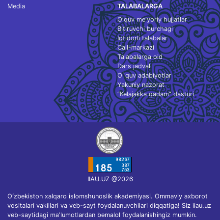
Media
TALABALARGA
O‘quv me'yoriy hujjatlar
Bitiruvchi burchagi
Iqtidorli talabalar
Call-markazi
Talabalarga oid
Dars jadvali
O`quv adabiyotlar
Yakuniy nazorat
“Kelajakka qadam” dasturi
IIAU.UZ @2026
Oʻzbekiston xalqaro islomshunoslik akademiyasi. Ommaviy axborot
vositalari vakillari va veb-sayt foydalanuvchilari diqqatiga! Siz iiau.uz
veb-saytidagi maʼlumotlardan bemalol foydalanishingiz mumkin.