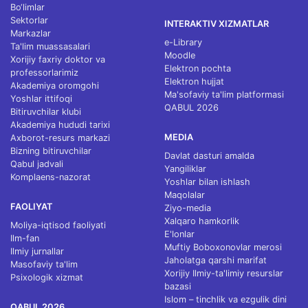
Bo‘limlar
Sektorlar
INTERAKTIV XIZMATLAR
Markazlar
e-Library
Ta'lim muassasalari
Moodle
Xorijiy faxriy doktor va
Elektron pochta
professorlarimiz
Elektron hujjat
Akademiya oromgohi
Ma'sofaviy ta'lim platformasi
Yoshlar ittifoqi
QABUL 2026
Bitiruvchilar klubi
Akademiya hududi tarixi
MEDIA
Axborot-resurs markazi
Bizning bitiruvchilar
Davlat dasturi amalda
Qabul jadvali
Yangiliklar
Komplaens-nazorat
Yoshlar bilan ishlash
Maqolalar
FAOLIYAT
Ziyo-media
Xalqaro hamkorlik
Moliya-iqtisod faoliyati
E'lonlar
Ilm-fan
Muftiy Boboxonovlar merosi
Ilmiy jurnallar
Jaholatga qarshi marifat
Masofaviy ta'lim
Xorijiy Ilmiy-ta'limiy resurslar
Psixologik xizmat
bazasi
Islom – tinchlik va ezgulik dini
QABUL 2026