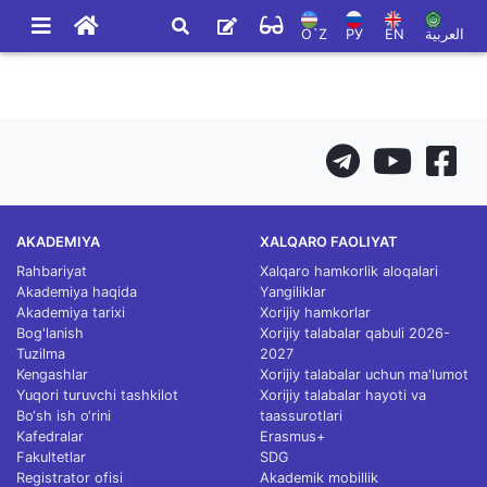
O`Z
РУ
EN
العربية
AKADEMIYA
XALQARO FAOLIYAT
Rahbariyat
Xalqaro hamkorlik aloqalari
Akademiya haqida
Yangiliklar
Akademiya tarixi
Xorijiy hamkorlar
Bog'lanish
Xorijiy talabalar qabuli 2026-
Tuzilma
2027
Kengashlar
Xorijiy talabalar uchun ma'lumot
Yuqori turuvchi tashkilot
Xorijiy talabalar hayoti va
Bo‘sh ish o‘rini
taassurotlari
Kafedralar
Erasmus+
Fakultetlar
SDG
Registrator ofisi
Akademik mobillik