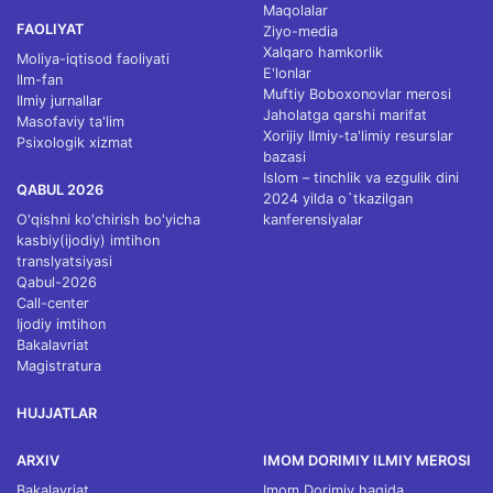
Maqolalar
FAOLIYAT
Ziyo-media
Xalqaro hamkorlik
Moliya-iqtisod faoliyati
E'lonlar
Ilm-fan
Muftiy Boboxonovlar merosi
Ilmiy jurnallar
Jaholatga qarshi marifat
Masofaviy ta'lim
Xorijiy Ilmiy-ta'limiy resurslar
Psixologik xizmat
bazasi
Islom – tinchlik va ezgulik dini
QABUL 2026
2024 yilda o`tkazilgan
O'qishni ko'chirish bo'yicha
kanferensiyalar
kasbiy(ijodiy) imtihon
translyatsiyasi
Qabul-2026
Call-center
Ijodiy imtihon
Bakalavriat
Magistratura
HUJJATLAR
ARXIV
IMOM DORIMIY ILMIY MEROSI
Bakalavriat
Imom Dorimiy haqida