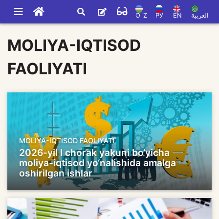
O`Z
РУ
EN
العربية
MOLIYA-IQTISOD
FAOLIYATI
MOLIYA-IQTISOD FAOLIYATI
2026-yil I chorak yakuni bo‘yicha
moliya-iqtisod yo‘nalishida amalga
oshirilgan ishlar