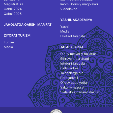
Magistratura
Imom Dorimiy maqolalari
Qabul 2024
Videolavha
Qabul 2025
YASHIL AKADEMIYA
JAHOLATGA QARSHI MARIFAT
Yashil
Media
ZIYORAT TURIZMI
Ekofaol talabalar
Turizm
Media
TALABALARGA
O‘quv me'yoriy hujjatlar
Bitiruvchi burchagi
Iqtidorli talabalar
Call-markazi
Talabalarga oid
Dars jadvali
O`quv adabiyotlar
Yakuniy nazorat
“Kelajakka qadam” dasturi