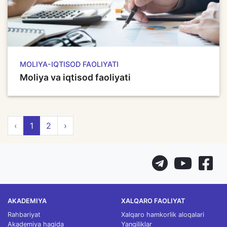
MOLIYA-IQTISOD FAOLIYATI
Moliya va iqtisod faoliyati
‹
1
2
›
AKADEMIYA
XALQARO FAOLIYAT
Rahbariyat
Xalqaro hamkorlik aloqalari
Akademiya haqida
Yangiliklar