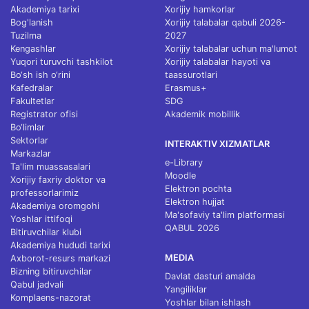
Akademiya tarixi
Xorijiy hamkorlar
Bog'lanish
Xorijiy talabalar qabuli 2026-
Tuzilma
2027
Kengashlar
Xorijiy talabalar uchun ma'lumot
Yuqori turuvchi tashkilot
Xorijiy talabalar hayoti va
Bo‘sh ish o‘rini
taassurotlari
Kafedralar
Erasmus+
Fakultetlar
SDG
Registrator ofisi
Akademik mobillik
Bo‘limlar
Sektorlar
INTERAKTIV XIZMATLAR
Markazlar
e-Library
Ta'lim muassasalari
Moodle
Xorijiy faxriy doktor va
Elektron pochta
professorlarimiz
Elektron hujjat
Akademiya oromgohi
Ma'sofaviy ta'lim platformasi
Yoshlar ittifoqi
QABUL 2026
Bitiruvchilar klubi
Akademiya hududi tarixi
MEDIA
Axborot-resurs markazi
Bizning bitiruvchilar
Davlat dasturi amalda
Qabul jadvali
Yangiliklar
Komplaens-nazorat
Yoshlar bilan ishlash