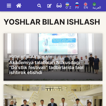
O`Z
РУ
EN
العربية
YOSHLAR BILAN ISHLASH
YOSHLAR BILAN ISHLASH
Akademiya talabalari Nukusdagi
“Do‘stlik festivali” tadbirlarida faol
ishtirok etishdi