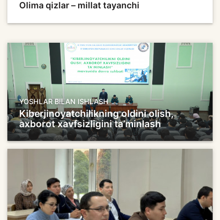
Olima qizlar – millat tayanchi
YOSHLAR BILAN ISHLASH
Kiberjinoyatchilikning oldini olish,
axborot xavfsizligini ta’minlash