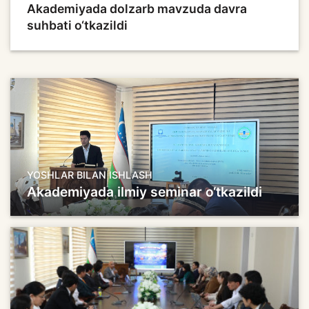
Akademiyada dolzarb mavzuda davra
suhbati o‘tkazildi
YOSHLAR BILAN ISHLASH
Akademiyada ilmiy seminar o‘tkazildi