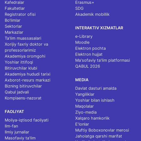
Kafedralar
Erasmus+
Fakultetlar
SDG
Registrator ofisi
Akademik mobillik
Bo‘limlar
Sektorlar
INTERAKTIV XIZMATLAR
Markazlar
e-Library
Ta'lim muassasalari
Moodle
Xorijiy faxriy doktor va
Elektron pochta
professorlarimiz
Elektron hujjat
Akademiya oromgohi
Ma'sofaviy ta'lim platformasi
Yoshlar ittifoqi
QABUL 2026
Bitiruvchilar klubi
Akademiya hududi tarixi
MEDIA
Axborot-resurs markazi
Bizning bitiruvchilar
Davlat dasturi amalda
Qabul jadvali
Yangiliklar
Komplaens-nazorat
Yoshlar bilan ishlash
Maqolalar
FAOLIYAT
Ziyo-media
Xalqaro hamkorlik
Moliya-iqtisod faoliyati
E'lonlar
Ilm-fan
Muftiy Boboxonovlar merosi
Ilmiy jurnallar
Jaholatga qarshi marifat
Masofaviy ta'lim