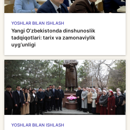
YOSHLAR BILAN ISHLASH
Yangi O‘zbekistonda dinshunoslik
tadqiqotlari: tarix va zamonaviylik
uyg‘unligi
YOSHLAR BILAN ISHLASH