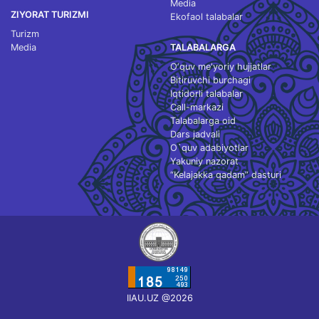
Media
ZIYORAT TURIZMI
Ekofaol talabalar
Turizm
Media
TALABALARGA
O‘quv me'yoriy hujjatlar
Bitiruvchi burchagi
Iqtidorli talabalar
Call-markazi
Talabalarga oid
Dars jadvali
O`quv adabiyotlar
Yakuniy nazorat
“Kelajakka qadam” dasturi
IIAU.UZ @2026