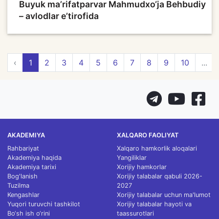
Buyuk ma’rifatparvar Mahmudxo‘ja Behbudiy
– avlodlar e’tirofida
‹
1
2
3
4
5
6
7
8
9
10
...
AKADEMIYA
XALQARO FAOLIYAT
Rahbariyat
Xalqaro hamkorlik aloqalari
Akademiya haqida
Yangiliklar
Akademiya tarixi
Xorijiy hamkorlar
Bog'lanish
Xorijiy talabalar qabuli 2026-
Tuzilma
2027
Kengashlar
Xorijiy talabalar uchun ma'lumot
Yuqori turuvchi tashkilot
Xorijiy talabalar hayoti va
Bo‘sh ish o‘rini
taassurotlari