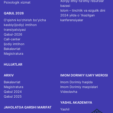
Xorijiy Ilmiy-ta'limiy resurslar
Psixologik xizmat
bazasi
Islom – tinchlik va ezgulik dini
QABUL 2026
2024 yilda o`tkazilgan
O'qishni ko'chirish bo'yicha
kanferensiyalar
kasbiy(ijodiy) imtihon
translyatsiyasi
Qabul-2026
Call-center
Ijodiy imtihon
Bakalavriat
Magistratura
HUJJATLAR
ARXIV
IMOM DORIMIY ILMIY MEROSI
Bakalavriat
Imom Dorimiy haqida
Magistratura
Imom Dorimiy maqolalari
Qabul 2024
Videolavha
Qabul 2025
YASHIL AKADEMIYA
JAHOLATGA QARSHI MARIFAT
Yashil