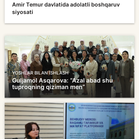
Amir Temur davlatida adolatli boshqaruv
siyosati
YOSHLAR BILAN ISHLASH
Guljamol Asqarova: “Azal abad shu
tuproqning qiziman men”