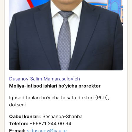
Dusanov Salim Mamarasulovich
Moliya-iqtisod ishlari bo‘yicha prorektor
Iqtisod fanlari bo‘yicha falsafa doktori (PhD),
dotsent
Qabul kunlari:
Seshanba-Shanba
Telefon:
+99871 244 00 94
E-mail:
s.dusanov@iiau.uz