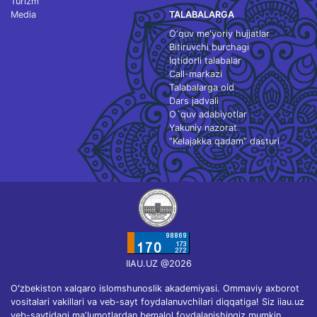
Turizm
Media
TALABALARGA
O‘quv me'yoriy hujjatlar
Bitiruvchi burchagi
Iqtidorli talabalar
Call-markazi
Talabalarga oid
Dars jadvali
O`quv adabiyotlar
Yakuniy nazorat
“Kelajakka qadam” dasturi
IIAU.UZ @2026
Oʻzbekiston xalqaro islomshunoslik akademiyasi. Ommaviy axborot
vositalari vakillari va veb-sayt foydalanuvchilari diqqatiga! Siz iiau.uz
veb-saytidagi maʼlumotlardan bemalol foydalanishingiz mumkin.