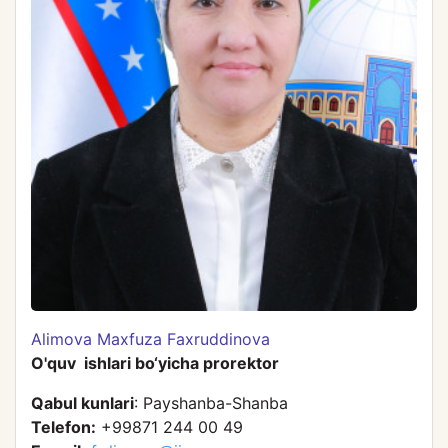
Alimova Maxfuza Faxruddinova
O'quv ishlari bo‘yicha prorektor
Qabul kunlari
: Payshanba-Shanba
Telefon:
+99871 244 00 49