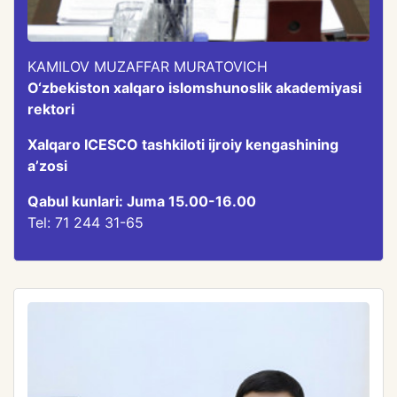
KAMILOV MUZAFFAR MURATOVICH
O‘zbekiston xalqaro islomshunoslik akademiyasi
rektori
Xalqaro ICESCO tashkiloti ijroiy kengashining
aʼzosi
Qabul kunlari: Juma 15.00-16.00
Tel: 71 244 31-65