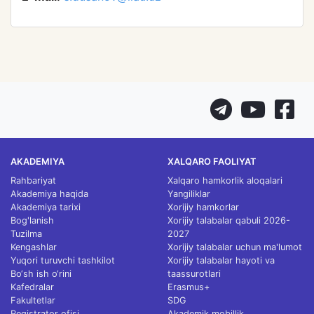
AKADEMIYA
XALQARO FAOLIYAT
Rahbariyat
Xalqaro hamkorlik aloqalari
Akademiya haqida
Yangiliklar
Akademiya tarixi
Xorijiy hamkorlar
Bog'lanish
Xorijiy talabalar qabuli 2026-
Tuzilma
2027
Kengashlar
Xorijiy talabalar uchun ma'lumot
Yuqori turuvchi tashkilot
Xorijiy talabalar hayoti va
Bo‘sh ish o‘rini
taassurotlari
Kafedralar
Erasmus+
Fakultetlar
SDG
Registrator ofisi
Akademik mobillik