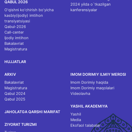
QABUL 2026
2024 yilda o`tkazilgan
O'qishni ko'chirish bo'yicha
kanferensiyalar
kasbiy(ijodiy) imtihon
translyatsiyasi
Qabul-2026
Call-center
Ijodiy imtihon
Bakalavriat
Magistratura
HUJJATLAR
ARXIV
IMOM DORIMIY ILMIY MEROSI
Bakalavriat
Imom Dorimiy haqida
Magistratura
Imom Dorimiy maqolalari
Qabul 2024
Videolavha
Qabul 2025
YASHIL AKADEMIYA
JAHOLATGA QARSHI MARIFAT
Yashil
Media
ZIYORAT TURIZMI
Ekofaol talabalar