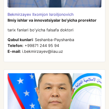
Bekmirzayev Ilxomjon Isroiljonovich
Ilmiy ishlar va innovatsiyalar bo‘yicha prorektor
tarix fanlari bo'yicha falsafa doktori
Qabul kunlari
: Seshanba-Payshanba
Telefon:
+99871 244 95 94
E-mail:
i.bekmirzayev@iiau.uz