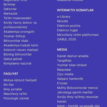
Bo‘limlar
Sektorlar
INTERAKTIV XIZMATLAR
Markazlar
e-Library
Ta'lim muassasalari
Moodle
Xorijiy faxriy doktor va
Elektron pochta
professorlarimiz
Elektron hujjat
Akademiya oromgohi
Ma'sofaviy ta'lim platformasi
Yoshlar ittifoqi
QABUL 2026
Bitiruvchilar klubi
Akademiya hududi tarixi
MEDIA
Axborot-resurs markazi
Bizning bitiruvchilar
Davlat dasturi amalda
Qabul jadvali
Yangiliklar
Komplaens-nazorat
Yoshlar bilan ishlash
Maqolalar
FAOLIYAT
Ziyo-media
Xalqaro hamkorlik
Moliya-iqtisod faoliyati
E'lonlar
Ilm-fan
Muftiy Boboxonovlar merosi
Ilmiy jurnallar
Jaholatga qarshi marifat
Masofaviy ta'lim
Xorijiy Ilmiy-ta'limiy resurslar
Psixologik xizmat
bazasi
Islom – tinchlik va ezgulik dini