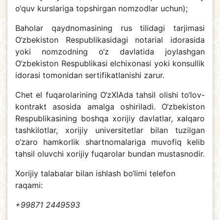
o‘quv kurslariga topshirgan nomzodlar uchun);
Baholar qaydnomasining rus tilidagi tarjimasi
O‘zbekiston Respublikasidagi notarial idorasida
yoki nomzodning o‘z davlatida joylashgan
O‘zbekiston Respublikasi elchixonasi yoki konsullik
idorasi tomonidan sertifikatlanishi zarur.
Chet el fuqarolarining O‘zXIAda tahsil olishi to‘lov-
kontrakt asosida amalga oshiriladi. O‘zbekiston
Respublikasining boshqa xorijiy davlatlar, xalqaro
tashkilotlar, xorijiy universitetlar bilan tuzilgan
o‘zaro hamkorlik shartnomalariga muvofiq kelib
tahsil oluvchi xorijiy fuqarolar bundan mustasnodir.
Xorijiy talabalar bilan ishlash bo‘limi telefon
raqami:
+99871 2449593