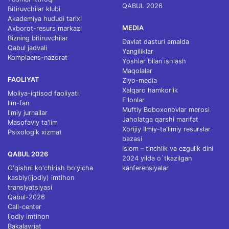
QABUL 2026
Bitiruvchilar klubi
Akademiya hududi tarixi
MEDIA
Axborot-resurs markazi
Bizning bitiruvchilar
Davlat dasturi amalda
Qabul jadvali
Yangiliklar
Komplaens-nazorat
Yoshlar bilan ishlash
Maqolalar
FAOLIYAT
Ziyo-media
Xalqaro hamkorlik
Moliya-iqtisod faoliyati
E'lonlar
Ilm-fan
Muftiy Boboxonovlar merosi
Ilmiy jurnallar
Jaholatga qarshi marifat
Masofaviy ta'lim
Xorijiy Ilmiy-ta'limiy resurslar
Psixologik xizmat
bazasi
Islom – tinchlik va ezgulik dini
QABUL 2026
2024 yilda o`tkazilgan
O'qishni ko'chirish bo'yicha
kanferensiyalar
kasbiy(ijodiy) imtihon
translyatsiyasi
Qabul-2026
Call-center
Ijodiy imtihon
Bakalavriat