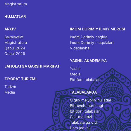
Magistratura
HUJJATLAR
ARXIV
IMOM DORIMIY ILMIY MEROSI
Bakalavriat
Imom Dorimiy haqida
Magistratura
Imom Dorimiy maqolalari
Qabul 2024
Videolavha
Qabul 2025
YASHIL AKADEMIYA
JAHOLATGA QARSHI MARIFAT
Yashil
Media
ZIYORAT TURIZMI
Ekofaol talabalar
Turizm
Media
TALABALARGA
O‘quv me'yoriy hujjatlar
Bitiruvchi burchagi
Iqtidorli talabalar
Call-markazi
Talabalarga oid
Dars jadvali