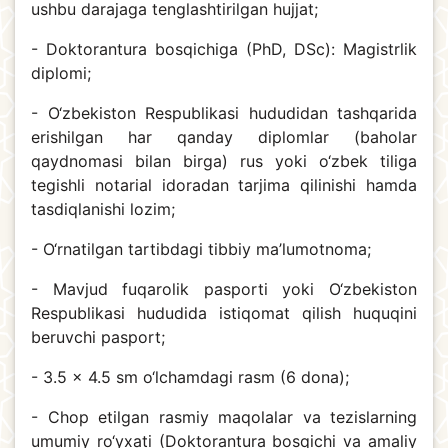
ushbu darajaga tenglashtirilgan hujjat;
- Doktorantura bosqichiga (PhD, DSc): Magistrlik
diplomi;
- O‘zbekiston Respublikasi hududidan tashqarida
erishilgan har qanday diplomlar (baholar
qaydnomasi bilan birga) rus yoki o‘zbek tiliga
tegishli notarial idoradan tarjima qilinishi hamda
tasdiqlanishi lozim;
- O‘rnatilgan tartibdagi tibbiy ma’lumotnoma;
- Mavjud fuqarolik pasporti yoki O‘zbekiston
Respublikasi hududida istiqomat qilish huquqini
beruvchi pasport;
- 3.5 x 4.5 sm o‘lchamdagi rasm (6 dona);
- Chop etilgan rasmiy maqolalar va tezislarning
umumiy ro‘yxati (Doktorantura bosqichi va amaliy