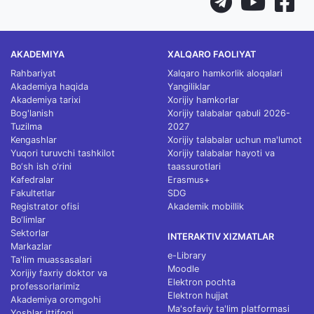
AKADEMIYA
XALQARO FAOLIYAT
Rahbariyat
Xalqaro hamkorlik aloqalari
Akademiya haqida
Yangiliklar
Akademiya tarixi
Xorijiy hamkorlar
Bog'lanish
Xorijiy talabalar qabuli 2026-
Tuzilma
2027
Kengashlar
Xorijiy talabalar uchun ma'lumot
Yuqori turuvchi tashkilot
Xorijiy talabalar hayoti va
Bo‘sh ish o‘rini
taassurotlari
Kafedralar
Erasmus+
Fakultetlar
SDG
Registrator ofisi
Akademik mobillik
Bo‘limlar
Sektorlar
INTERAKTIV XIZMATLAR
Markazlar
e-Library
Ta'lim muassasalari
Moodle
Xorijiy faxriy doktor va
Elektron pochta
professorlarimiz
Elektron hujjat
Akademiya oromgohi
Ma'sofaviy ta'lim platformasi
Yoshlar ittifoqi