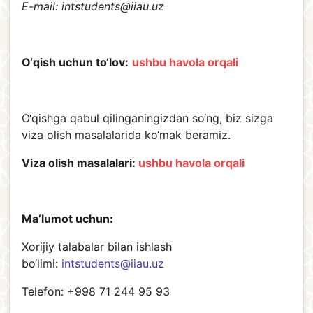
E-mail:
intstudents@iiau.uz
O‘qish uchun to‘lov:
ushbu havola orqali
O‘qishga qabul qilinganingizdan so‘ng, biz sizga
viza olish masalalarida ko‘mak beramiz.
Viza olish masalalari:
ushbu havola orqali
Ma’lumot uchun:
Xorijiy talabalar bilan ishlash
bo‘limi:
intstudents@iiau.uz
Telefon: +998 71 244 95 93