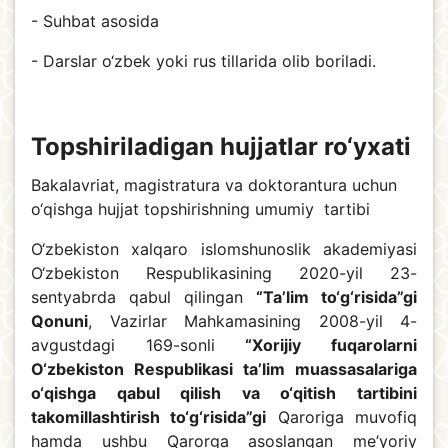
- Suhbat asosida
- Darslar o‘zbek yoki rus tillarida olib boriladi.
Topshiriladigan hujjatlar ro‘yxati
Bakalavriat, magistratura va doktorantura uchun
o‘qishga hujjat topshirishning umumiy tartibi
O‘zbekiston xalqaro islomshunoslik akademiyasi
O‘zbekiston Respublikasining 2020-yil 23-
sentyabrda qabul qilingan
“Ta’lim to‘g‘risida”gi
Qonuni
, Vazirlar Mahkamasining 2008-yil 4-
avgustdagi 169-sonli
“Xorijiy fuqarolarni
O‘zbekiston Respublikasi ta’lim muassasalariga
o‘qishga qabul qilish va o‘qitish tartibini
takomillashtirish to‘g‘risida”gi
Qaroriga muvofiq
hamda ushbu Qarorga asoslangan me’yoriy