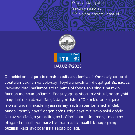
O`quv adabiyotlar
Yakuniy nazorat
“Kelajakka qadam” dasturi
IIAU.UZ @2026
Oʻzbekiston xalqaro islomshunoslik akademiyasi. Ommaviy axborot
vositalari vakillari va veb-sayt foydalanuvchilari diqqatiga! Siz iiau.uz
veb-saytidagi maʼlumotlardan bemalol foydalanishingiz mumkin.
Bundan mamnun boʻlamiz. Faqat yagona shartimiz shuki, xabar yoki
maqolani oʻz veb-sahifangizda yoritishda “Oʻzbekiston xalqaro
islomshunoslik akademiyasi rasmiy sayti xabar berishicha” deb,
bunda “rasmiy sayti” degan soʻz ustiga saytimiz havolasini qoʻyib,
iiau.uz sahifasiga yoʻnaltirilgan boʻlishi shart. Unutmang, maʼlumot
olinganda muallif va manzil koʻrsatmaslik mualliflik huquqining
buzilishi kabi javobgarlikka sabab boʻladi.