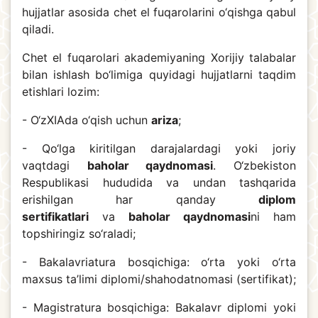
hujjatlar asosida chet el fuqarolarini o‘qishga qabul
qiladi.
Chet el fuqarolari akademiyaning Xorijiy talabalar
bilan ishlash bo‘limiga quyidagi hujjatlarni taqdim
etishlari lozim:
- O‘zXIAda o‘qish uchun
ariza
;
- Qo‘lga kiritilgan darajalardagi yoki joriy
vaqtdagi
baholar qaydnomasi
. O‘zbekiston
Respublikasi hududida va undan tashqarida
erishilgan har qanday
diplom
sertifikatlari
va
baholar qaydnomasi
ni ham
topshiringiz so‘raladi;
- Bakalavriatura bosqichiga: o‘rta yoki o‘rta
maxsus ta’limi diplomi/shahodatnomasi (sertifikat);
- Magistratura bosqichiga: Bakalavr diplomi yoki