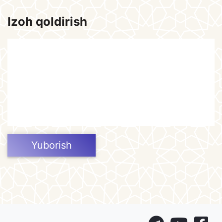
Izoh qoldirish
Yuborish