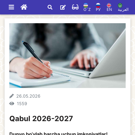
O`Z
РУ
EN
العربية
26.05.2026
1559
Qabul 2026-2027
Dunyo bo‘ylab barcha uchun imkoniyatlar!