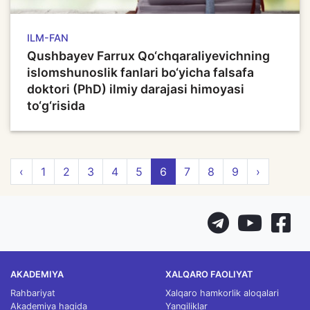
ILM-FAN
Qushbayev Farrux Qo‘chqaraliyevichning
islomshunoslik fanlari bo‘yicha falsafa
doktori (PhD) ilmiy darajasi himoyasi
to‘g‘risida
‹
1
2
3
4
5
6
7
8
9
›
AKADEMIYA
XALQARO FAOLIYAT
Rahbariyat
Xalqaro hamkorlik aloqalari
Akademiya haqida
Yangiliklar