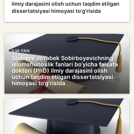
ilmiy darajasini olish uchun taqdim etilgan
dissertatsiyasi himoyasi to‘g'risida
ILM-FAN
Sodiqov Jo‘rabek Sobirboyevichning
islomshunoslik fanlari bo‘yicha falsafa
doktori (PhD) ilmiy darajasini olish
uchun taqdim etilgan dissertatsiyasi
himoyasi to‘g'risida