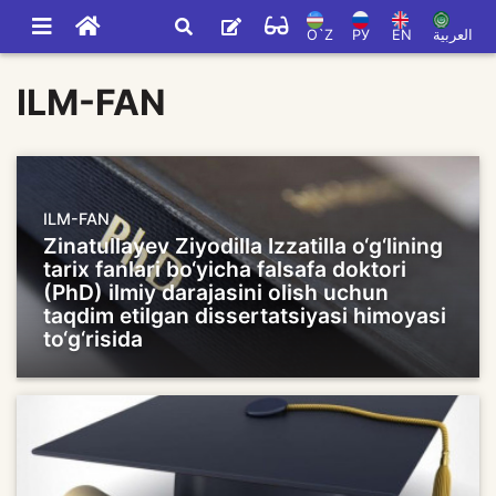
O`Z
РУ
EN
العربية
ILM-FAN
ILM-FAN
Zinatullayev Ziyodilla Izzatilla o‘g‘lining
tarix fanlari bo‘yicha falsafa doktori
(PhD) ilmiy darajasini olish uchun
taqdim etilgan dissertatsiyasi himoyasi
to‘g‘risida