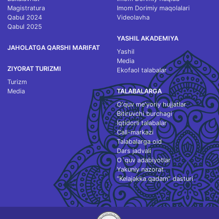
Magistratura
Imom Dorimiy maqolalari
Qabul 2024
Videolavha
Qabul 2025
YASHIL AKADEMIYA
JAHOLATGA QARSHI MARIFAT
Yashil
Media
ZIYORAT TURIZMI
Ekofaol talabalar
Turizm
Media
TALABALARGA
O‘quv me'yoriy hujjatlar
Bitiruvchi burchagi
Iqtidorli talabalar
Call-markazi
Talabalarga oid
Dars jadvali
O`quv adabiyotlar
Yakuniy nazorat
“Kelajakka qadam” dasturi