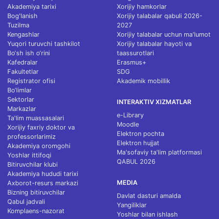
Akademiya tarixi
Xorijiy hamkorlar
Bog'lanish
Xorijiy talabalar qabuli 2026-
Tuzilma
2027
Kengashlar
Xorijiy talabalar uchun ma'lumot
Yuqori turuvchi tashkilot
Xorijiy talabalar hayoti va
Bo‘sh ish o‘rini
taassurotlari
Kafedralar
Erasmus+
Fakultetlar
SDG
Registrator ofisi
Akademik mobillik
Bo‘limlar
Sektorlar
INTERAKTIV XIZMATLAR
Markazlar
e-Library
Ta'lim muassasalari
Moodle
Xorijiy faxriy doktor va
Elektron pochta
professorlarimiz
Elektron hujjat
Akademiya oromgohi
Ma'sofaviy ta'lim platformasi
Yoshlar ittifoqi
QABUL 2026
Bitiruvchilar klubi
Akademiya hududi tarixi
MEDIA
Axborot-resurs markazi
Bizning bitiruvchilar
Davlat dasturi amalda
Qabul jadvali
Yangiliklar
Komplaens-nazorat
Yoshlar bilan ishlash