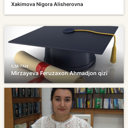
Xakimova Nigora Alisherovna
ILM-FAN
Mirzayeva Feruzaxon Ahmadjon qizi