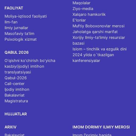
Maqolalar
FAOLIYAT
Ziyo-media
Xalqaro hamkorlik
Moliya-iqtisod faoliyati
E'lonlar
Ilm-fan
Muftiy Boboxonovlar merosi
Ilmiy jurnallar
Jaholatga qarshi marifat
Masofaviy ta'lim
Xorijiy Ilmiy-ta'limiy resurslar
Psixologik xizmat
bazasi
Islom – tinchlik va ezgulik dini
QABUL 2026
2024 yilda o`tkazilgan
O'qishni ko'chirish bo'yicha
kanferensiyalar
kasbiy(ijodiy) imtihon
translyatsiyasi
Qabul-2026
Call-center
Ijodiy imtihon
Bakalavriat
Magistratura
HUJJATLAR
ARXIV
IMOM DORIMIY ILMIY MEROSI
Bakalavriat
Imom Dorimiy haqida