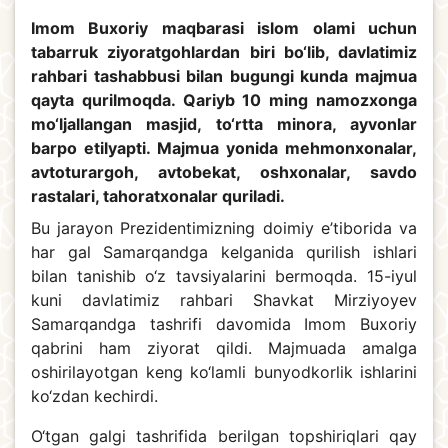
Imom Buxoriy maqbarasi islom olami uchun
tabarruk ziyoratgohlardan biri bo‘lib, davlatimiz
rahbari tashabbusi bilan bugungi kunda majmua
qayta qurilmoqda. Qariyb 10 ming namozxonga
mo‘ljallangan masjid, to‘rtta minora, ayvonlar
barpo etilyapti. Majmua yonida mehmonxonalar,
avtoturargoh, avtobekat, oshxonalar, savdo
rastalari, tahoratxonalar quriladi.
Bu jarayon Prezidentimizning doimiy e’tiborida va
har gal Samarqandga kelganida qurilish ishlari
bilan tanishib o‘z tavsiyalarini bermoqda. 15-iyul
kuni davlatimiz rahbari Shavkat Mirziyoyev
Samarqandga tashrifi davomida Imom Buxoriy
qabrini ham ziyorat qildi. Majmuada amalga
oshirilayotgan keng ko‘lamli bunyodkorlik ishlarini
ko‘zdan kechirdi.
O‘tgan galgi tashrifida berilgan topshiriqlari qay