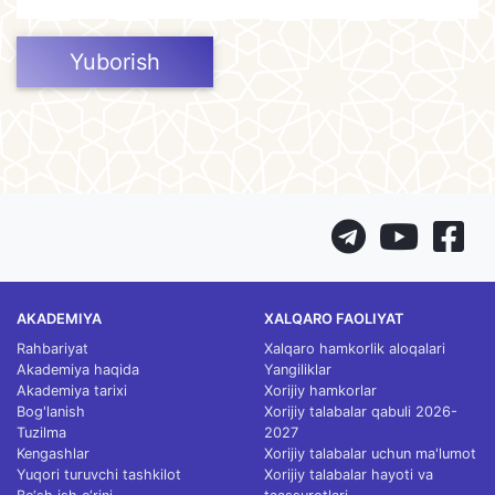
Yuborish
AKADEMIYA
XALQARO FAOLIYAT
Rahbariyat
Xalqaro hamkorlik aloqalari
Akademiya haqida
Yangiliklar
Akademiya tarixi
Xorijiy hamkorlar
Bog'lanish
Xorijiy talabalar qabuli 2026-
Tuzilma
2027
Kengashlar
Xorijiy talabalar uchun ma'lumot
Yuqori turuvchi tashkilot
Xorijiy talabalar hayoti va