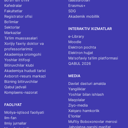
Bo‘sh ish o‘rini
taassurotlari
Kafedralar
Erasmus+
Fakultetlar
SDG
Registrator ofisi
Akademik mobillik
Bo‘limlar
Sektorlar
INTERAKTIV XIZMATLAR
Markazlar
e-Library
Ta'lim muassasalari
Moodle
Xorijiy faxriy doktor va
Elektron pochta
professorlarimiz
Elektron hujjat
Akademiya oromgohi
Ma'sofaviy ta'lim platformasi
Yoshlar ittifoqi
QABUL 2026
Bitiruvchilar klubi
Akademiya hududi tarixi
MEDIA
Axborot-resurs markazi
Bizning bitiruvchilar
Davlat dasturi amalda
Qabul jadvali
Yangiliklar
Komplaens-nazorat
Yoshlar bilan ishlash
Maqolalar
FAOLIYAT
Ziyo-media
Xalqaro hamkorlik
Moliya-iqtisod faoliyati
E'lonlar
Ilm-fan
Muftiy Boboxonovlar merosi
Ilmiy jurnallar
Jaholatga qarshi marifat