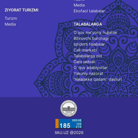
Media
ZIYORAT TURIZMI
Ekofaol talabalar
Turizm
Media
TALABALARGA
O‘quv me'yoriy hujjatlar
Bitiruvchi burchagi
Iqtidorli talabalar
Call-markazi
Talabalarga oid
Dars jadvali
O`quv adabiyotlar
Yakuniy nazorat
“Kelajakka qadam” dasturi
IIAU.UZ @2026