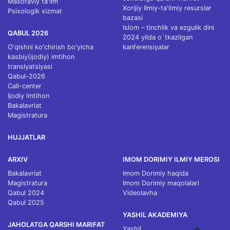
Masofaviy ta'lim
Xorijiy Ilmiy-ta'limiy resurslar
Psixologik xizmat
bazasi
Islom – tinchlik va ezgulik dini
QABUL 2026
2024 yilda o`tkazilgan
O'qishni ko'chirish bo'yicha
kanferensiyalar
kasbiy(ijodiy) imtihon
translyatsiyasi
Qabul-2026
Call-center
Ijodiy imtihon
Bakalavriat
Magistratura
HUJJATLAR
ARXIV
IMOM DORIMIY ILMIY MEROSI
Bakalavriat
Imom Dorimiy haqida
Magistratura
Imom Dorimiy maqolalari
Qabul 2024
Videolavha
Qabul 2025
YASHIL AKADEMIYA
JAHOLATGA QARSHI MARIFAT
Yashil