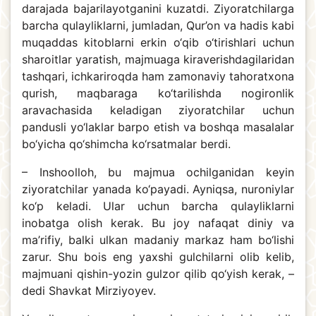
darajada bajarilayotganini kuzatdi. Ziyoratchilarga
barcha qulayliklarni, jumladan, Qur’on va hadis kabi
muqaddas kitoblarni erkin o‘qib o‘tirishlari uchun
sharoitlar yaratish, majmuaga kiraverishdagilaridan
tashqari, ichkariroqda ham zamonaviy tahoratxona
qurish, maqbaraga ko‘tarilishda nogironlik
aravachasida keladigan ziyoratchilar uchun
pandusli yo‘laklar barpo etish va boshqa masalalar
bo‘yicha qo‘shimcha ko‘rsatmalar berdi.
– Inshoolloh, bu majmua ochilganidan keyin
ziyoratchilar yanada ko‘payadi. Ayniqsa, nuroniylar
ko‘p keladi. Ular uchun barcha qulayliklarni
inobatga olish kerak. Bu joy nafaqat diniy va
ma’rifiy, balki ulkan madaniy markaz ham bo‘lishi
zarur. Shu bois eng yaxshi gulchilarni olib kelib,
majmuani qishin-yozin gulzor qilib qo‘yish kerak, –
dedi Shavkat Mirziyoyev.