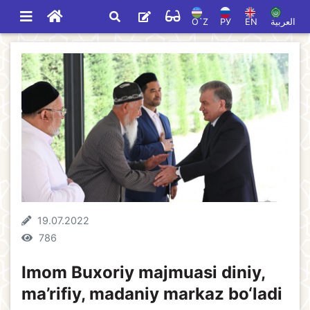
O`Z
РУ
EN
العربية
19.07.2022
786
Imom Buxoriy majmuasi diniy,
ma’rifiy, madaniy markaz bo‘ladi