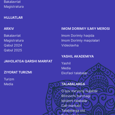
Bakalavriat
Magistratura
HUJJATLAR
ARXIV
IMOM DORIMIY ILMIY MEROSI
Bakalavriat
Imom Dorimiy haqida
Magistratura
Imom Dorimiy maqolalari
Qabul 2024
Videolavha
Qabul 2025
YASHIL AKADEMIYA
JAHOLATGA QARSHI MARIFAT
Yashil
Media
ZIYORAT TURIZMI
Ekofaol talabalar
Turizm
Media
TALABALARGA
O‘quv me'yoriy hujjatlar
Bitiruvchi burchagi
Iqtidorli talabalar
Call-markazi
Talabalarga oid