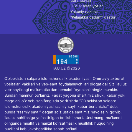
Dars jadvali
O`quv adabiyotlar
Yakuniy nazorat
“Kelajakka qadam” dasturi
IIAU.UZ @2026
Oʻzbekiston xalqaro islomshunoslik akademiyasi. Ommaviy axborot
vositalari vakillari va veb-sayt foydalanuvchilari diqqatiga! Siz iiau.uz
veb-saytidagi maʼlumotlardan bemalol foydalanishingiz mumkin.
Bundan mamnun boʻlamiz. Faqat yagona shartimiz shuki, xabar yoki
maqolani oʻz veb-sahifangizda yoritishda “Oʻzbekiston xalqaro
islomshunoslik akademiyasi rasmiy sayti xabar berishicha” deb,
bunda “rasmiy sayti” degan soʻz ustiga saytimiz havolasini qoʻyib,
iiau.uz sahifasiga yoʻnaltirilgan boʻlishi shart. Unutmang, maʼlumot
olinganda muallif va manzil koʻrsatmaslik mualliflik huquqining
buzilishi kabi javobgarlikka sabab boʻladi.