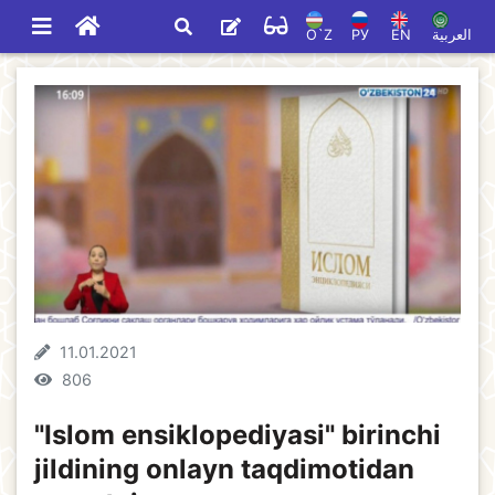
O`Z
РУ
EN
العربية
11.01.2021
806
"Islom ensiklopediyasi" birinchi
jildining onlayn taqdimotidan