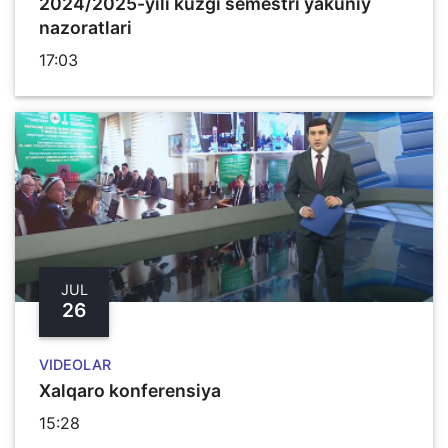
2024/2025-yili kuzgi semestri yakuniy
nazoratlari
17:03
JUL
26
VIDEOLAR
Xalqaro konferensiya
15:28