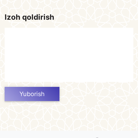
Izoh qoldirish
Yuborish