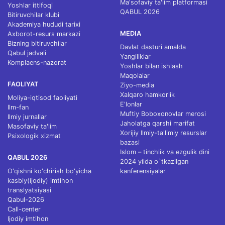
Ma'sofaviy ta'lim platformasi
Yoshlar ittifoqi
QABUL 2026
Bitiruvchilar klubi
Akademiya hududi tarixi
MEDIA
Axborot-resurs markazi
Bizning bitiruvchilar
Davlat dasturi amalda
Qabul jadvali
Yangiliklar
Komplaens-nazorat
Yoshlar bilan ishlash
Maqolalar
FAOLIYAT
Ziyo-media
Xalqaro hamkorlik
Moliya-iqtisod faoliyati
E'lonlar
Ilm-fan
Muftiy Boboxonovlar merosi
Ilmiy jurnallar
Jaholatga qarshi marifat
Masofaviy ta'lim
Xorijiy Ilmiy-ta'limiy resurslar
Psixologik xizmat
bazasi
Islom – tinchlik va ezgulik dini
QABUL 2026
2024 yilda o`tkazilgan
O'qishni ko'chirish bo'yicha
kanferensiyalar
kasbiy(ijodiy) imtihon
translyatsiyasi
Qabul-2026
Call-center
Ijodiy imtihon