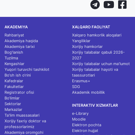
AKADEMIYA
XALQARO FAOLIYAT
Rahbariyat
Xalqaro hamkorlik aloqalari
Akademiya haqida
Yangiliklar
Akademiya tarixi
Xorijiy hamkorlar
Bog'lanish
Xorijiy talabalar qabuli 2026-
Tuzilma
2027
Kengashlar
Xorijiy talabalar uchun ma'lumot
Yuqori turuvchi tashkilot
Xorijiy talabalar hayoti va
Bo‘sh ish o‘rini
taassurotlari
Kafedralar
Erasmus+
Fakultetlar
SDG
Registrator ofisi
Akademik mobillik
Bo‘limlar
Sektorlar
INTERAKTIV XIZMATLAR
Markazlar
e-Library
Ta'lim muassasalari
Moodle
Xorijiy faxriy doktor va
Elektron pochta
professorlarimiz
Elektron hujjat
Akademiya oromgohi