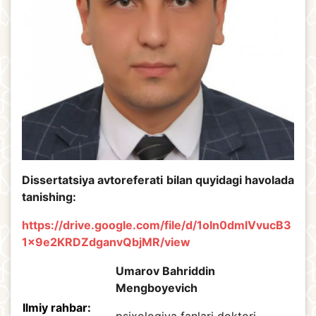
Dissertatsiya avtoreferati bilan quyidagi havolada
tanishing:
https://drive.google.com/file/d/1oIn0dmlVvucB3
1x9e2KRDZdganvQbjMR/view
Umarov Bahriddin
Mengboyevich
Ilmiy rahbar:
psixologiya fanlari doktori,