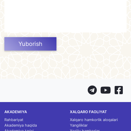
Yuborish
AKADEMIYA
XALQARO FAOLIYAT
Rahbariyat
Xalqaro hamkorlik aloqalari
Akademiya haqida
Yangiliklar
Akademiya tarixi
Xorijiy hamkorlar