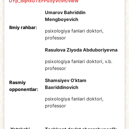
DYp_bqhxGTEFPu5yVcvn/view
Umarov Bahriddin
Mengboyevich
Ilmiy rahbar:
psixologiya fanlari doktori,
professor
Rasulova Ziyoda Abduboriyevna
psixologiya fanlari doktori, v.b.
professor
Shamsiyev O‘ktam
Rasmiy
Baxriddinovich
opponentlar:
psixologiya fanlari doktori,
professor