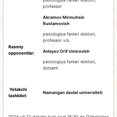
professor
Akramov Mirmuhsin
Rustamovich
psixologiya fanlari doktori,
professor v.b.
Rasmiy
Avlayev Orif Umirovich
opponentlar:
psixologiya fanlari doktori,
dotsent
Yetakchi
Namangan davlat universiteti
tashkilot:
2024-yil 12-dekabr kuni soat 15:30 da O‘zbekiston