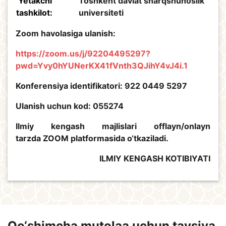
Yetakchi
Toshkent davlat sharqshunoslik
tashkilot:
universiteti
Zoom havolasiga ulanish:
https://zoom.us/j/92204495297?
pwd=Yvy0hYUNerKX41fVnth3QJihY4vJ4i.1
Konferensiya identifikatori: 922 0449 5297
Ulanish uchun kod: 055274
Ilmiy kengash majlislari offlayn/onlayn
tarzda ZOOM platformasida o‘tkaziladi.
ILMIY KENGASH KOTIBIYATI
Qo‘shimcha mutolaa uchun tavsiya