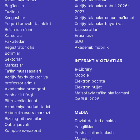
Bog'lanish
Xorijiy talabalar qabuli 2026-
Tuzilma
2027
Kengashlar
Xorijiy talabalar uchun ma'lumot
Yuqori turuvchi tashkilot
Xorijiy talabalar hayoti va
Bo‘sh ish o‘rini
taassurotlari
Kafedralar
Erasmus+
Fakultetlar
SDG
Registrator ofisi
Akademik mobillik
Bo‘limlar
Sektorlar
INTERAKTIV XIZMATLAR
Markazlar
e-Library
Ta'lim muassasalari
Moodle
Xorijiy faxriy doktor va
Elektron pochta
professorlarimiz
Elektron hujjat
Akademiya oromgohi
Ma'sofaviy ta'lim platformasi
Yoshlar ittifoqi
QABUL 2026
Bitiruvchilar klubi
Akademiya hududi tarixi
MEDIA
Axborot-resurs markazi
Bizning bitiruvchilar
Davlat dasturi amalda
Qabul jadvali
Yangiliklar
Komplaens-nazorat
Yoshlar bilan ishlash
Maqolalar