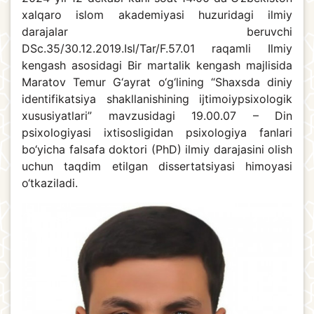
xalqaro islom akademiyasi huzuridagi ilmiy
darajalar beruvchi
DSc.35/30.12.2019.Isl/Tar/F.57.01 raqamli Ilmiy
kengash asosidagi Bir martalik kengash majlisida
Maratov Temur G‘ayrat o‘g‘lining “Shaxsda diniy
identifikatsiya shakllanishining ijtimoiy­psixologik
xususiyatlari” mavzusidagi 19.00.07 – Din
psixologiyasi ixtisosligidan psixologiya fanlari
bo‘yicha falsafa doktori (PhD) ilmiy darajasini olish
uchun taqdim etilgan dissertatsiyasi himoyasi
o‘tkaziladi.