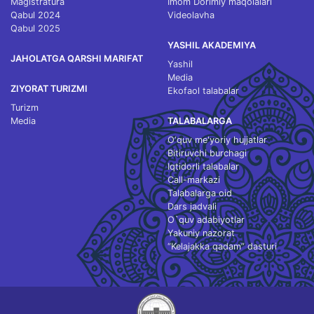
Magistratura
Imom Dorimiy maqolalari
Qabul 2024
Videolavha
Qabul 2025
YASHIL AKADEMIYA
JAHOLATGA QARSHI MARIFAT
Yashil
Media
ZIYORAT TURIZMI
Ekofaol talabalar
Turizm
Media
TALABALARGA
O‘quv me'yoriy hujjatlar
Bitiruvchi burchagi
Iqtidorli talabalar
Call-markazi
Talabalarga oid
Dars jadvali
O`quv adabiyotlar
Yakuniy nazorat
“Kelajakka qadam” dasturi