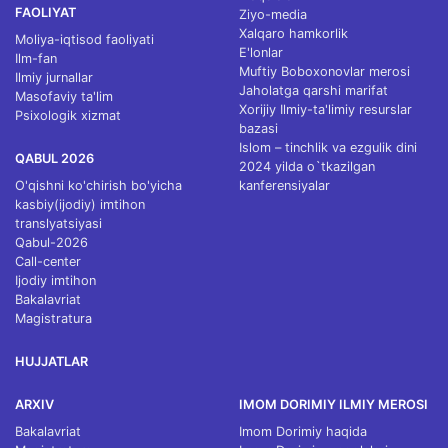
FAOLIYAT
Ziyo-media
Xalqaro hamkorlik
Moliya-iqtisod faoliyati
E'lonlar
Ilm-fan
Muftiy Boboxonovlar merosi
Ilmiy jurnallar
Jaholatga qarshi marifat
Masofaviy ta'lim
Xorijiy Ilmiy-ta'limiy resurslar
Psixologik xizmat
bazasi
Islom – tinchlik va ezgulik dini
QABUL 2026
2024 yilda o`tkazilgan
O'qishni ko'chirish bo'yicha
kanferensiyalar
kasbiy(ijodiy) imtihon
translyatsiyasi
Qabul-2026
Call-center
Ijodiy imtihon
Bakalavriat
Magistratura
HUJJATLAR
ARXIV
IMOM DORIMIY ILMIY MEROSI
Bakalavriat
Imom Dorimiy haqida