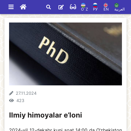
O`Z
РУ
EN
العربية
27.11.2024
423
Ilmiy himoyalar e’loni
2024-yil 12-dekabr kuni soat 14:00 da O‘zbekiston