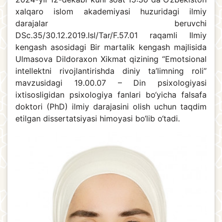
xalqaro islom akademiyasi huzuridagi ilmiy
darajalar beruvchi
DSc.35/30.12.2019.Isl/Tar/F.57.01 raqamli Ilmiy
kengash asosidagi Bir martalik kengash majlisida
Ulmasova Dildoraxon Xikmat qizining “Emotsional
intellektni rivojlantirishda diniy ta’limning roli”
mavzusidagi 19.00.07 – Din psixologiyasi
ixtisosligidan psixologiya fanlari bo‘yicha falsafa
doktori (PhD) ilmiy darajasini olish uchun taqdim
etilgan dissertatsiyasi himoyasi bo‘lib o‘tadi.