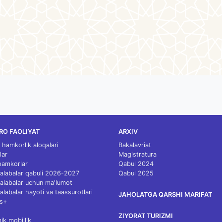
RO FAOLIYAT
ARXIV
 hamkorlik aloqalari
Bakalavriat
lar
Magistratura
 hamkorlar
Qabul 2024
 talabalar qabuli 2026-2027
Qabul 2025
 talabalar uchun ma'lumot
talabalar hayoti va taassurotlari
JAHOLATGA QARSHI MARIFAT
s+
ZIYORAT TURIZMI
k mobillik