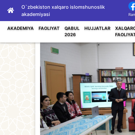
O`zbekiston xalqaro islomshunoslik
akademiyasi
Ram
AKADEMIYA
FAOLIYAT
QABUL
HUJJATLAR
XALQAR
2026
FAOLIYA