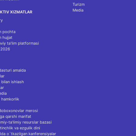
Turizm
Media
KTIV XIZMATLAR
ry
n pochta
n hujjat
viy ta'lim platformasi
 2026
dasturi amalda
lar
 bilan ishlash
ar
edia
 hamkorlik
 Boboxonovlar merosi
ga qarshi marifat
Ilmiy-ta'limiy resurslar bazasi
tinchlik va ezgulik dini
lda o`tkazilgan kanferensiyalar