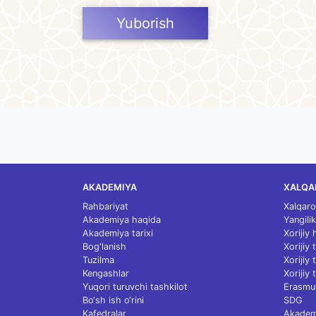
Yuborish
AKADEMIYA
XALQA
Rahbariyat
Xalqaro
Akademiya haqida
Yangilik
Akademiya tarixi
Xorijiy
Bog'lanish
Xorijiy
Tuzilma
Xorijiy
Kengashlar
Xorijiy 
Yuqori turuvchi tashkilot
Erasmu
Bo‘sh ish o‘rini
SDG
Kafedralar
Akademi