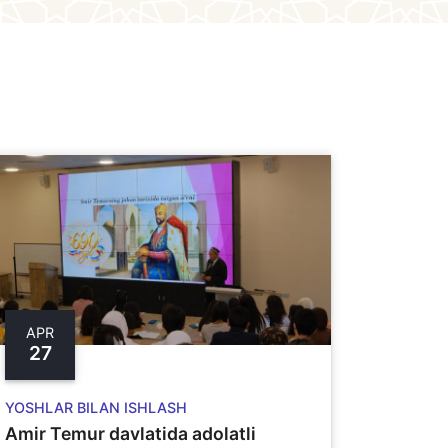
APR
27
YOSHLAR BILAN ISHLASH
Amir Temur davlatida adolatli