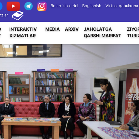
Bo'sh ish o'rini
Bog'lanish
Virtual qabulxona
zlar
O
INTERAKTIV
MEDIA
ARXIV
JAHOLATGA
ZIYO
T
XIZMATLAR
QARSHI MARIFAT
TURI