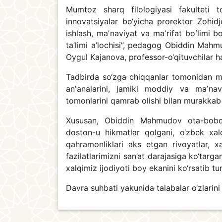
Mumtoz sharq filologiyasi fakulteti 
innovatsiyalar bo‘yicha prorektor Zohid
ishlash, maʼnaviyat va maʼrifat boʻlimi b
ta’limi a’lochisi”, pedagog Obiddin Mahmud
Oygul Kajanova, professor-o‘qituvchilar ha
Tadbirda so‘zga chiqqanlar tomonidan milli
anʼanalarini, jamiki moddiy va maʼnaviy
tomonlarini qamrab olishi bilan murakkab i
Xususan, Obiddin Mahmudov ota-bobola
doston-u hikmatlar qolgani, o‘zbek xalq 
qahramonliklari aks etgan rivoyatlar, xa
fazilatlarimizni san’at darajasiga ko‘targ
xalqimiz ijodiyoti boy ekanini ko‘rsatib tur
Davra suhbati yakunida talabalar o‘zlarini 