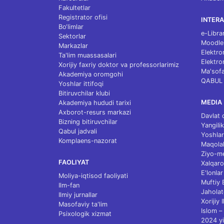
Fakultetlar
Registrator ofisi
INTERA
Bo‘limlar
e-Libra
Sektorlar
Moodle
Markazlar
Elektro
Ta'lim muassasalari
Elektro
Xorijiy faxriy doktor va professorlarimiz
Ma'sofa
Akademiya oromgohi
QABUL
Yoshlar ittifoqi
Bitiruvchilar klubi
MEDIA
Akademiya hududi tarixi
Axborot-resurs markazi
Davlat 
Bizning bitiruvchilar
Yangilik
Qabul jadvali
Yoshlar
Komplaens-nazorat
Maqolal
Ziyo-m
FAOLIYAT
Xalqaro
E'lonlar
Moliya-iqtisod faoliyati
Muftiy
Ilm-fan
Jaholat
Ilmiy jurnallar
Xorijiy 
Masofaviy ta'lim
Islom – 
Psixologik xizmat
2024 yi