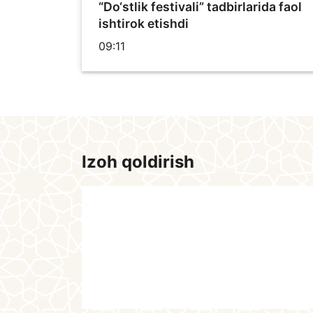
“Do‘stlik festivali” tadbirlarida faol
ishtirok etishdi
09:11
Izoh qoldirish