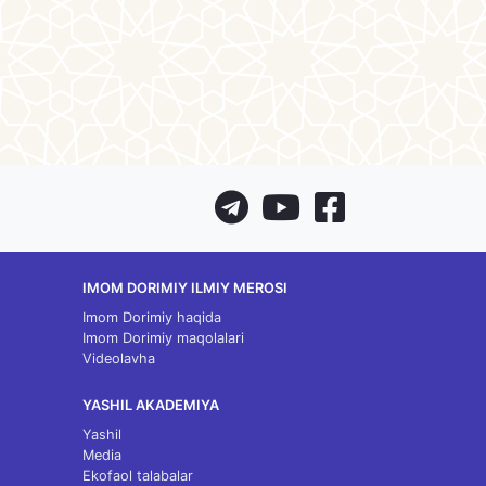
IMOM DORIMIY ILMIY MEROSI
Imom Dorimiy haqida
Imom Dorimiy maqolalari
Videolavha
YASHIL AKADEMIYA
Yashil
Media
Ekofaol talabalar