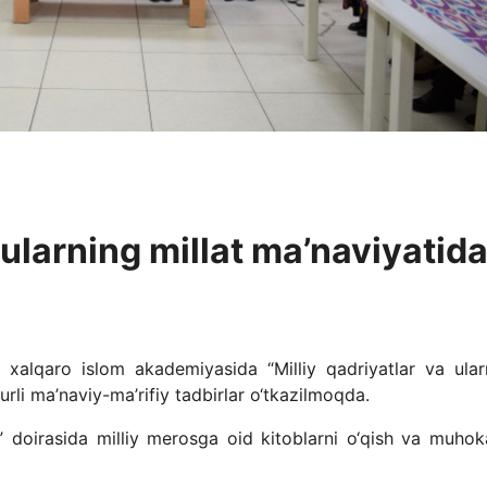
 ularning millat ma’naviyatid
 xalqaro islom akademiyasida “Milliy qadriyatlar va ular
turli ma’naviy-ma’rifiy tadbirlar o‘tkazilmoqda.
i” doirasida milliy merosga oid kitoblarni o‘qish va muho