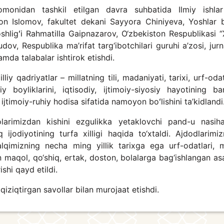
tomonidan tashkil etilgan davra suhbatida Ilmiy ishla
jon Islomov, fakultet dekani Sayyora Chiniyeva, Yoshlar b
oshligʻi Rahmatilla Gaipnazarov, O‘zbekiston Respublikasi “
ov, Respublika ma’rifat targ‘ibotchilari guruhi a’zosi, jurn
mda talabalar ishtirok etishdi.
y qadriyatlar – millatning tili, madaniyati, tarixi, urf-odat
 boyliklarini, iqtisodiy, ijtimoiy-siyosiy hayotining ba
jtimoiy-ruhiy hodisa sifatida namoyon boʻlishini ta’kidlandi
rimizdan kishini ezgulikka yetaklovchi pand-u nasihat
ijodiyotining turfa xilligi haqida to‘xtaldi. Ajdodlarimiz
lqimizning necha ming yillik tarixga ega urf-odatlari, mi
an maqol, qo‘shiq, ertak, doston, bolalarga bag‘ishlangan as
ishi qayd etildi.
qiziqtirgan savollar bilan murojaat etishdi.