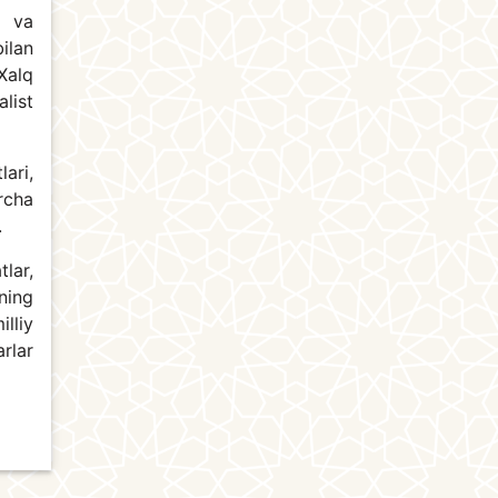
r va
ilan
Xalq
alist
lari,
rcha
.
lar,
ning
lliy
arlar