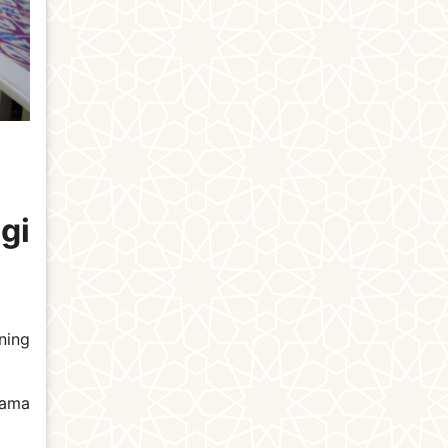
agi
ning
kama