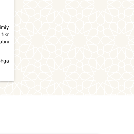
imiy
 fikr
tini
ishga