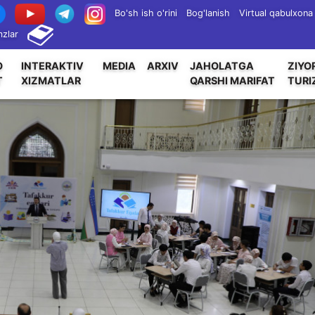
Bo'sh ish o'rini
Bog'lanish
Virtual qabulxona
zlar
O
INTERAKTIV
MEDIA
ARXIV
JAHOLATGA
ZIYO
T
XIZMATLAR
QARSHI MARIFAT
TURI