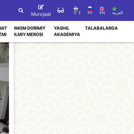
O`Z
РУ
EN
العربية
Murojaat
RAT
IMOM DORIMIY
YASHIL
TALABALARGA
ZMI
ILMIY MEROSI
AKADEMIYA