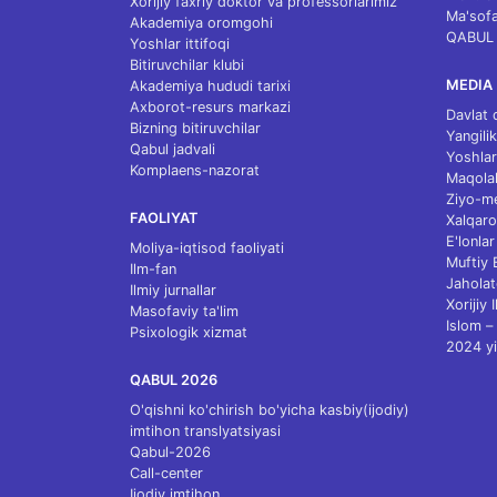
Xorijiy faxriy doktor va professorlarimiz
Ma'sofa
Akademiya oromgohi
QABUL
Yoshlar ittifoqi
Bitiruvchilar klubi
MEDIA
Akademiya hududi tarixi
Axborot-resurs markazi
Davlat 
Bizning bitiruvchilar
Yangilik
Qabul jadvali
Yoshlar
Komplaens-nazorat
Maqolal
Ziyo-m
FAOLIYAT
Xalqaro
E'lonlar
Moliya-iqtisod faoliyati
Muftiy
Ilm-fan
Jaholat
Ilmiy jurnallar
Xorijiy 
Masofaviy ta'lim
Islom – 
Psixologik xizmat
2024 yi
QABUL 2026
O'qishni ko'chirish bo'yicha kasbiy(ijodiy)
imtihon translyatsiyasi
Qabul-2026
Call-center
Ijodiy imtihon