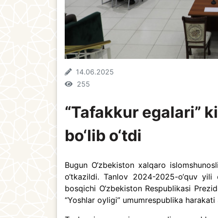
14.06.2025
255
“Tafakkur egalari” ki
bo‘lib o‘tdi
Bugun O‘zbekiston xalqaro islomshunosli
o‘tkazildi. Tanlov 2024-2025-o‘quv yil
bosqichi O‘zbekiston Respublikasi Prezi
“Yoshlar oyligi” umumrespublika harakati a