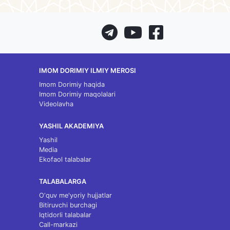
IMOM DORIMIY ILMIY MEROSI
Imom Dorimiy haqida
Imom Dorimiy maqolalari
Videolavha
YASHIL AKADEMIYA
Yashil
Media
Ekofaol talabalar
TALABALARGA
O‘quv me'yoriy hujjatlar
Bitiruvchi burchagi
Iqtidorli talabalar
Call-markazi