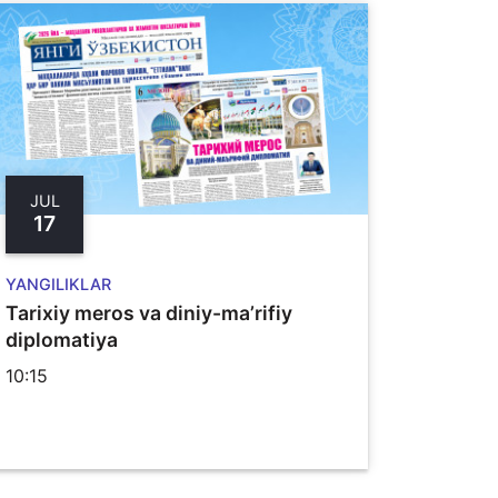
JUL
17
YANGILIKLAR
Tarixiy meros va diniy-ma’rifiy
diplomatiya
10:15