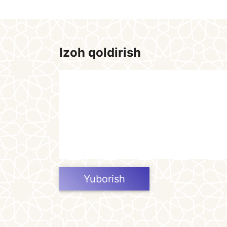
Izoh qoldirish
Yuborish