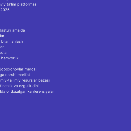
viy ta'lim platformasi
 2026
dasturi amalda
lar
 bilan ishlash
ar
edia
 hamkorlik
 Boboxonovlar merosi
ga qarshi marifat
Ilmiy-ta'limiy resurslar bazasi
tinchlik va ezgulik dini
lda o`tkazilgan kanferensiyalar