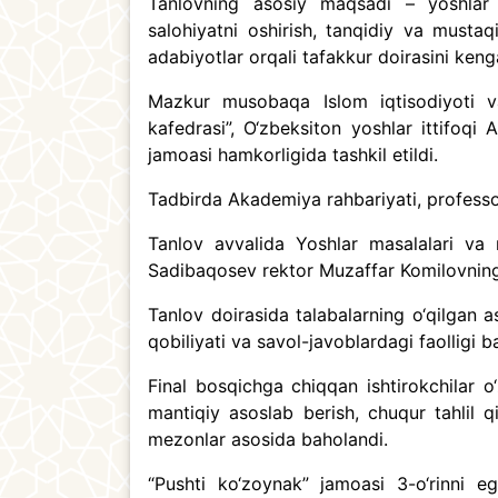
Tanlovning asosiy maqsadi – yoshlar o‘r
salohiyatni oshirish, tanqidiy va mustaqil
adabiyotlar orqali tafakkur doirasini keng
Mazkur musobaqa Islom iqtisodiyoti va
kafedrasi”, O‘zbeksiton yoshlar ittifoq
jamoasi hamkorligida tashkil etildi.
Tadbirda Akademiya rahbariyati, professor
Tanlov avvalida Yoshlar masalalari va m
Sadibaqosev rektor Muzaffar Komilovning ta
Tanlov doirasida talabalarning o‘qilgan a
qobiliyati va savol-javoblardagi faolligi b
Final bosqichga chiqqan ishtirokchilar o‘z
mantiqiy asoslab berish, chuqur tahlil qi
mezonlar asosida baholandi.
“Pushti ko‘zoynak” jamoasi 3-o‘rinni ega