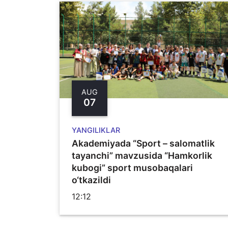
AUG
07
YANGILIKLAR
Akademiyada “Sport – salomatlik
tayanchi” mavzusida “Hamkorlik
kubogi” sport musobaqalari
o‘tkazildi
12:12