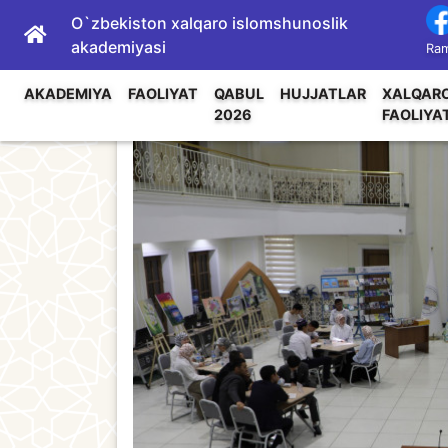
O`zbekiston xalqaro islomshunoslik
akademiyasi
Ram
AKADEMIYA
FAOLIYAT
QABUL
HUJJATLAR
XALQAR
2026
FAOLIYA