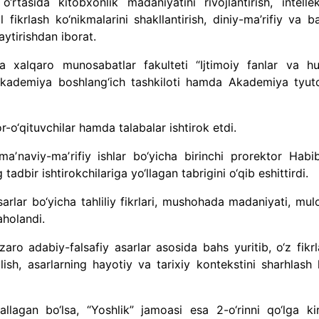
tasida kitobxonlik madaniyatini rivojlantirish, intellek
 fikrlash ko‘nikmalarini shakllantirish, diniy-ma’rifiy va b
aytirishdan iborat.
 xalqaro munosabatlar fakulteti “Ijtimoiy fanlar va h
i Akademiya boshlang‘ich tashkiloti hamda Akademiya tyuto
-o‘qituvchilar hamda talabalar ishtirok etdi.
aʼnaviy-maʼrifiy ishlar bo‘yicha birinchi prorektor Habib
dbir ishtirokchilariga yo‘llagan tabrigini o‘qib eshittirdi.
sarlar bo‘yicha tahliliy fikrlari, mushohada madaniyati, mul
aholandi.
aro adabiy-falsafiy asarlar asosida bahs yuritib, o‘z fikrl
lish, asarlarning hayotiy va tarixiy kontekstini sharhlash 
llagan bo‘lsa, “Yoshlik” jamoasi esa 2-o‘rinni qo‘lga kiri