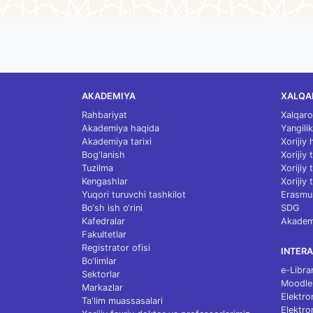
AKADEMIYA
XALQA
Rahbariyat
Xalqaro
Akademiya haqida
Yangilik
Akademiya tarixi
Xorijiy
Bog'lanish
Xorijiy
Tuzilma
Xorijiy
Kengashlar
Xorijiy 
Yuqori turuvchi tashkilot
Erasmu
Bo‘sh ish o‘rini
SDG
Kafedralar
Akademi
Fakultetlar
Registrator ofisi
INTERA
Bo‘limlar
e-Libra
Sektorlar
Moodle
Markazlar
Elektro
Ta'lim muassasalari
Elektro