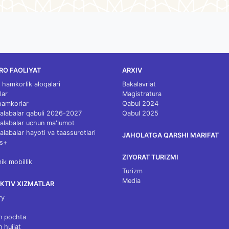
RO FAOLIYAT
ARXIV
 hamkorlik aloqalari
Bakalavriat
lar
Magistratura
 hamkorlar
Qabul 2024
 talabalar qabuli 2026-2027
Qabul 2025
 talabalar uchun ma'lumot
talabalar hayoti va taassurotlari
JAHOLATGA QARSHI MARIFAT
s+
ZIYORAT TURIZMI
k mobillik
Turizm
Media
KTIV XIZMATLAR
ry
n pochta
n hujjat