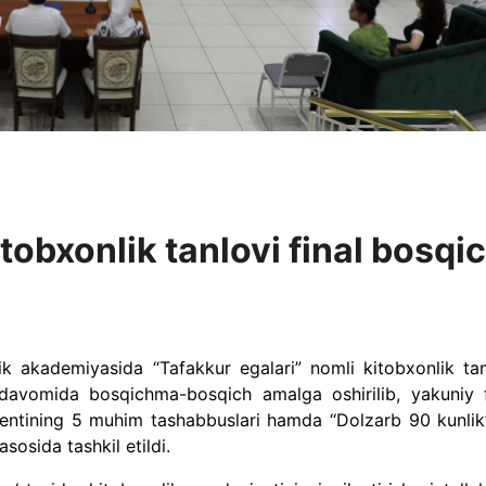
tobxonlik tanlovi final bosqic
k akademiyasida “Tafakkur egalari” nomli kitobxonlik tan
i davomida bosqichma-bosqich amalga oshirilib, yakuniy f
dentining 5 muhim tashabbuslari hamda “Dolzarb 90 kunlik
sosida tashkil etildi.