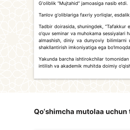
G‘oliblik “Mujtahid” jamoasiga nasib etdi.
Tanlov g‘oliblariga faxriy yorliqlar, esdalik
Tadbir doirasida, shuningdek, “Tafakkur e
o‘quv seminar va muhokama sessiyalari haqi
almashish, diniy va dunyoviy bilimlarni 
shakllantirish imkoniyatiga ega bo‘lmoqda
Yakunda barcha ishtirokchilar tomonidan ki
intilish va akademik muhitda doimiy o‘qis
Qo‘shimcha mutolaa uchun 