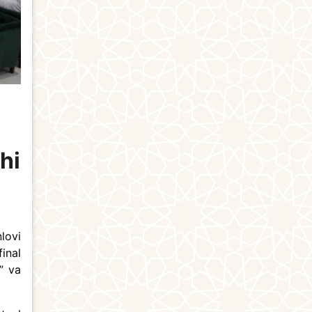
hi
lovi
inal
” va