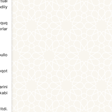
tual
adiiy
uquq
rlar
ullo
oqot
arini
kabi
tdi.