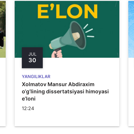
JUL
30
YANGILIKLAR
Xolmatov Mansur Abdiraxim
o‘g‘lining dissertatsiyasi himoyasi
e’loni
12:24