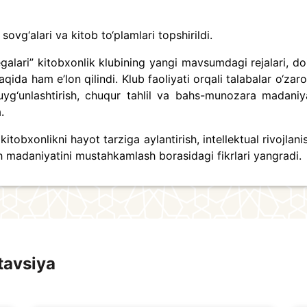
 sovg‘alari va kitob to‘plamlari topshirildi.
galari” kitobxonlik klubining yangi mavsumdagi rejalari, do
da ham e’lon qilindi. Klub faoliyati orqali talabalar o‘zaro
uyg‘unlashtirish, chuqur tahlil va bahs-munozara madaniya
.
tobxonlikni hayot tarziga aylantirish, intellektual rivojlan
h madaniyatini mustahkamlash borasidagi fikrlari yangradi.
tavsiya