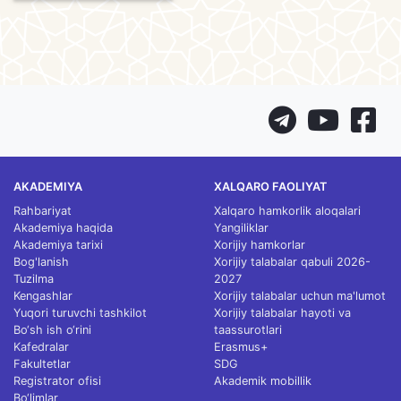
AKADEMIYA
XALQARO FAOLIYAT
Rahbariyat
Xalqaro hamkorlik aloqalari
Akademiya haqida
Yangiliklar
Akademiya tarixi
Xorijiy hamkorlar
Bog'lanish
Xorijiy talabalar qabuli 2026-
Tuzilma
2027
Kengashlar
Xorijiy talabalar uchun ma'lumot
Yuqori turuvchi tashkilot
Xorijiy talabalar hayoti va
Bo‘sh ish o‘rini
taassurotlari
Kafedralar
Erasmus+
Fakultetlar
SDG
Registrator ofisi
Akademik mobillik
Bo‘limlar