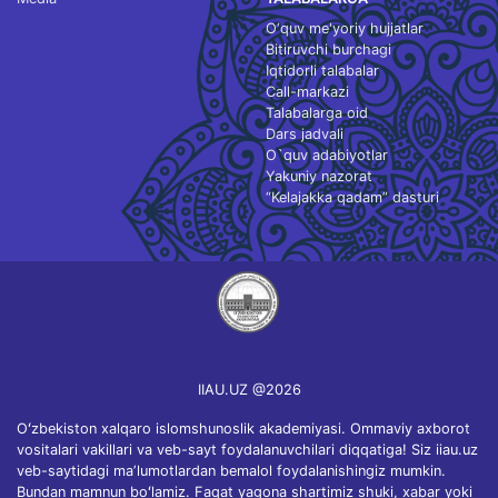
O‘quv me'yoriy hujjatlar
Bitiruvchi burchagi
Iqtidorli talabalar
Call-markazi
Talabalarga oid
Dars jadvali
O`quv adabiyotlar
Yakuniy nazorat
“Kelajakka qadam” dasturi
IIAU.UZ @2026
Oʻzbekiston xalqaro islomshunoslik akademiyasi. Ommaviy axborot
vositalari vakillari va veb-sayt foydalanuvchilari diqqatiga! Siz iiau.uz
veb-saytidagi maʼlumotlardan bemalol foydalanishingiz mumkin.
Bundan mamnun boʻlamiz. Faqat yagona shartimiz shuki, xabar yoki