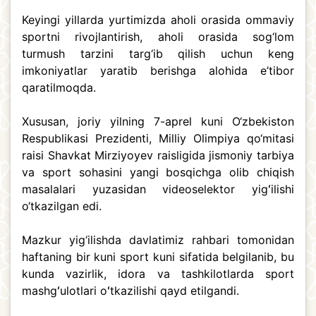
Keyingi yillarda yurtimizda aholi orasida ommaviy
sportni rivojlantirish, aholi orasida sog‘lom
turmush tarzini targ‘ib qilish uchun keng
imkoniyatlar yaratib berishga alohida e’tibor
qaratilmoqda.
Xususan, joriy yilning 7-aprel kuni O‘zbekiston
Respublikasi Prezidenti, Milliy Olimpiya qo‘mitasi
raisi Shavkat Mirziyoyev raisligida jismoniy tarbiya
va sport sohasini yangi bosqichga olib chiqish
masalalari yuzasidan videoselektor yigʻilishi
o‘tkazilgan edi.
Mazkur yig‘ilishda davlatimiz rahbari tomonidan
haftaning bir kuni sport kuni sifatida belgilanib, bu
kunda vazirlik, idora va tashkilotlarda sport
mashgʻulotlari oʻtkazilishi qayd etilgandi.