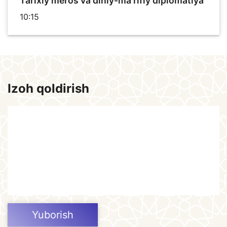
Tarixiy meros va diniy-ma’rifiy diplomatiya
10:15
Izoh qoldirish
Yuborish