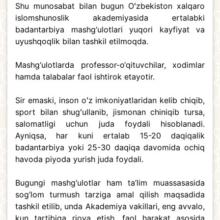
Shu munosabat bilan bugun Oʻzbekiston xalqaro
islomshunoslik akademiyasida ertalabki
badantarbiya mashg‘ulotlari yuqori kayfiyat va
uyushqoqlik bilan tashkil etilmoqda.
Mashg‘ulotlarda professor-o‘qituvchilar, xodimlar
hamda talabalar faol ishtirok etayotir.
Sir emaski, inson oʻz imkoniyatlaridan kelib chiqib,
sport bilan shugʻullanib, jismonan chiniqib tursa,
salomatligi uchun juda foydali hisoblanadi.
Ayniqsa, har kuni ertalab 15-20 daqiqalik
badantarbiya yoki 25-30 daqiqa davomida ochiq
havoda piyoda yurish juda foydali.
Bugungi mashg‘ulotlar ham ta’lim muassasasida
sog‘lom turmush tarziga amal qilish maqsadida
tashkil etilib, unda Akademiya vakillari, eng avvalo,
kun tartibiga rioya etish, faol harakat asosida