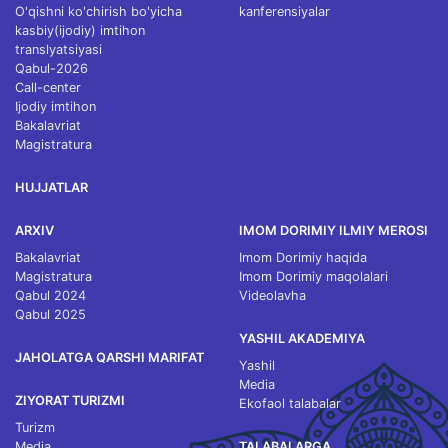
O'qishni ko'chirish bo'yicha
kanferensiyalar
kasbiy(ijodiy) imtihon
translyatsiyasi
Qabul-2026
Call-center
Ijodiy imtihon
Bakalavriat
Magistratura
HUJJATLAR
ARXIV
IMOM DORIMIY ILMIY MEROSI
Bakalavriat
Imom Dorimiy haqida
Magistratura
Imom Dorimiy maqolalari
Qabul 2024
Videolavha
Qabul 2025
YASHIL AKADEMIYA
JAHOLATGA QARSHI MARIFAT
Yashil
Media
ZIYORAT TURIZMI
Ekofaol talabalar
Turizm
Media
TALABALARGA