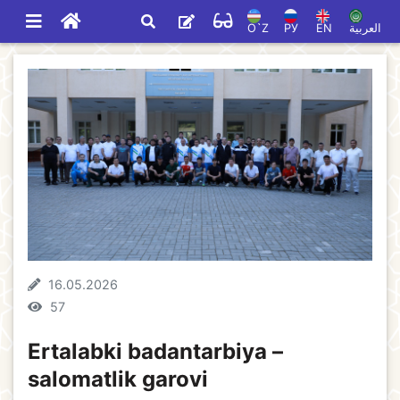
O`Z
РУ
EN
العربية
16.05.2026
57
Ertalabki badantarbiya –
salomatlik garovi