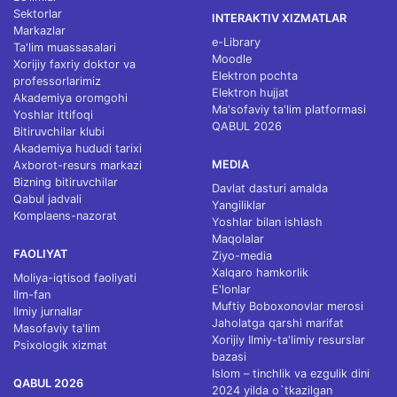
Sektorlar
INTERAKTIV XIZMATLAR
Markazlar
e-Library
Ta'lim muassasalari
Moodle
Xorijiy faxriy doktor va
Elektron pochta
professorlarimiz
Elektron hujjat
Akademiya oromgohi
Ma'sofaviy ta'lim platformasi
Yoshlar ittifoqi
QABUL 2026
Bitiruvchilar klubi
Akademiya hududi tarixi
MEDIA
Axborot-resurs markazi
Bizning bitiruvchilar
Davlat dasturi amalda
Qabul jadvali
Yangiliklar
Komplaens-nazorat
Yoshlar bilan ishlash
Maqolalar
FAOLIYAT
Ziyo-media
Xalqaro hamkorlik
Moliya-iqtisod faoliyati
E'lonlar
Ilm-fan
Muftiy Boboxonovlar merosi
Ilmiy jurnallar
Jaholatga qarshi marifat
Masofaviy ta'lim
Xorijiy Ilmiy-ta'limiy resurslar
Psixologik xizmat
bazasi
Islom – tinchlik va ezgulik dini
QABUL 2026
2024 yilda o`tkazilgan