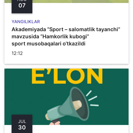
07
YANGILIKLAR
Akademiyada “Sport – salomatlik tayanchi”
mavzusida “Hamkorlik kubogi”
sport musobaqalari o‘tkazildi
12:12
JUL
30